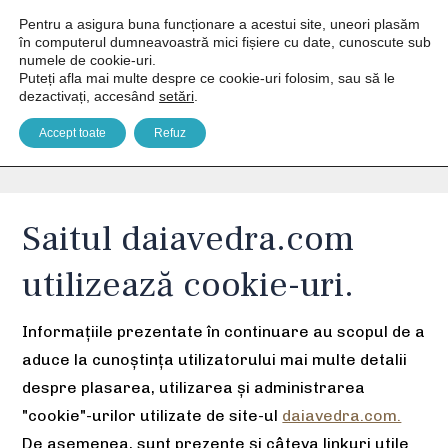
Pentru a asigura buna funcționare a acestui site, uneori plasăm
în computerul dumneavoastră mici fișiere cu date, cunoscute sub
numele de cookie-uri.
Puteți afla mai multe despre ce cookie-uri folosim, sau să le
dezactivați, accesând
setări
.
Despre cookies
Accept toate
Refuz
You are here:
Home
Despre cookies
Saitul
daiavedra.com
utilizează cookie-uri.
Informațiile prezentate în continuare au scopul de a
aduce la cunoștința utilizatorului mai multe detalii
despre plasarea, utilizarea și administrarea
"cookie"-urilor utilizate de site-ul
daiavedra.com.
De asemenea, sunt prezente și câteva linkuri utile