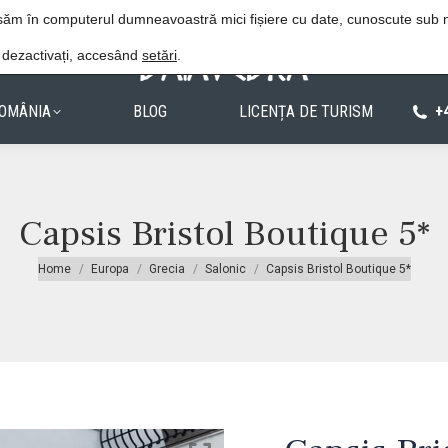
Procedura de rezervare
Politica de confiden
lasăm în computerul dumneavoastră mici fișiere cu date, cunoscute sub
e dezactivați, accesând
setări
.
OMÂNIA
BLOG
LICENȚA DE TURISM
+
Capsis Bristol Boutique 5*
You are here:
Home
Europa
Grecia
Salonic
Capsis Bristol Boutique 5*