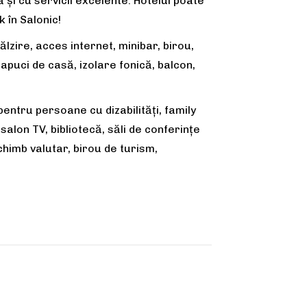
 și cu servicii excelente. Hotelul poate
 în Salonic!
călzire, acces internet, minibar, birou,
papuci de casă, izolare fonică, balcon,
entru persoane cu dizabilități, family
salon TV, bibliotecă, săli de conferinţe
schimb valutar, birou de turism,