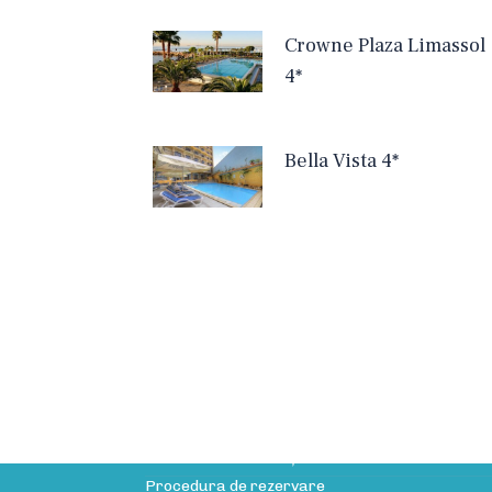
Crowne Plaza Limassol
4*
Bella Vista 4*
Informații utile
Licența de turism
Politica de confidenţialitate
Procedura de rezervare