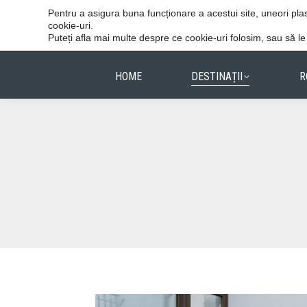
Vacanțele reușite stau în detalii.
Pentru a asigura buna funcționare a acestui site, uneori p
cookie-uri.
Puteți afla mai multe despre ce cookie-uri folosim, sau să l
HOME
DESTINAȚII
R