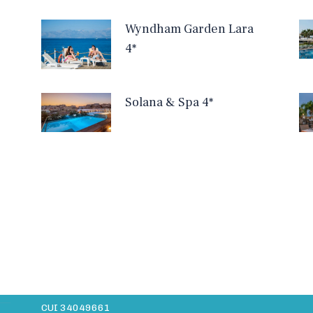
Wyndham Garden Lara
4*
Solana & Spa 4*
Date companie
A
Site-ul daiavedra.com este operat de:
Info MMXV S.R.L.
CUI 34049661