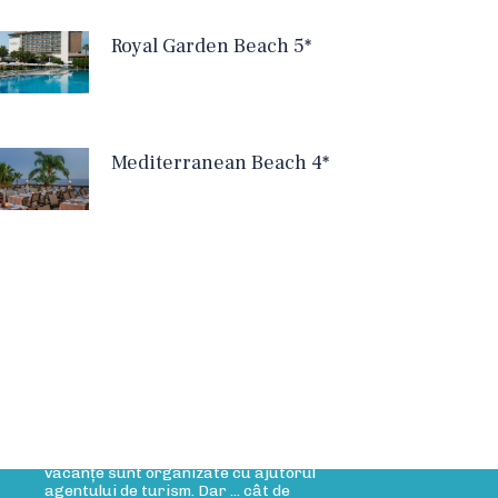
Royal Garden Beach 5*
Mediterranean Beach 4*
rticole Blog
Rolul agentului de turism
Rolul agentului de turism Cele mai multe
vacanțe sunt organizate cu ajutorul
agentului de turism. Dar ... cât de