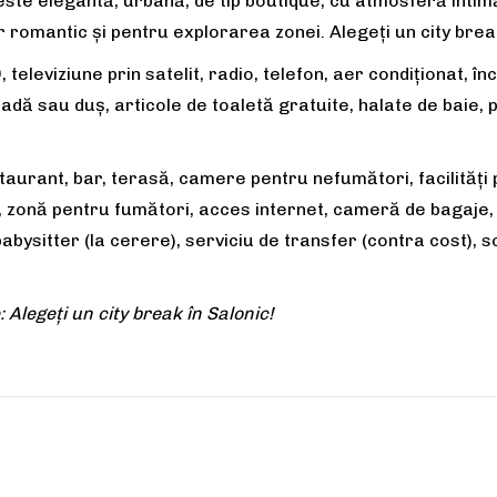
este elegantă, urbană, de tip boutique, cu atmosferă intimă
 romantic și pentru explorarea zonei. Alegeți un city break
 televiziune prin satelit, radio, telefon, aer condiţionat, în
adă sau duș, articole de toaletă gratuite, halate de baie, 
aurant, bar, terasă, camere pentru nefumători, facilităţi p
ire, zonă pentru fumători, acces internet, cameră de bagaje, 
, babysitter (la cerere), serviciu de transfer (contra cost), 
Alegeți un city break în Salonic!