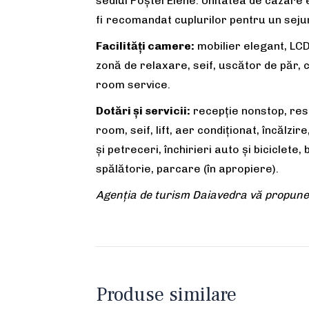
sediul Poștei Elene. Unitatea de cazare 
fi recomandat cuplurilor pentru un sejur
Facilități camere:
mobilier elegant, LCD,
zonă de relaxare, seif, uscător de păr, c
room service.
Dotări și servicii:
recepție nonstop, rest
room, seif, lift, aer condiţionat, încălz
şi petreceri, închirieri auto și biciclete
spălătorie, parcare (în apropiere).
Agenția de turism Daiavedra vă propune: 
Produse similare