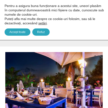
Pentru a asigura buna funcționare a acestui site, uneori plasăm
în computerul dumneavoastră mici fișiere cu date, cunoscute sub
numele de cookie-uri.
Puteți afla mai multe despre ce cookie-uri folosim, sau să le
dezactivați, accesând
setări
.
Limak Atlantis Deluxe 5*
Accept toate
Refuz
You are here:
Home
Europa
Turcia
Belek
Limak Atlantis Deluxe 5*