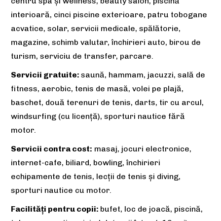
centru spa și wellness, beauty salon, piscină
interioară, cinci piscine exterioare, patru tobogane
acvatice, solar, servicii medicale, spălătorie,
magazine, schimb valutar, închirieri auto, birou de
turism, serviciu de transfer, parcare.
Servicii gratuite:
saună, hammam, jacuzzi, sală de
fitness, aerobic, tenis de masă, volei pe plajă,
baschet, două terenuri de tenis, darts, tir cu arcul,
windsurfing (cu licență), sporturi nautice fără
motor.
Servicii contra cost:
masaj, jocuri electronice,
internet-cafe, biliard, bowling, închirieri
echipamente de tenis, lecții de tenis și diving,
sporturi nautice cu motor.
Facilități pentru copii:
bufet, loc de joacă, piscină,