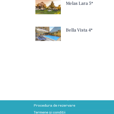
Melas Lara 5*
Bella Vista 4*
Informații utile
Licența de turism
Politica de confidenţialitate
Procedura de rezervare
Termene și condiții