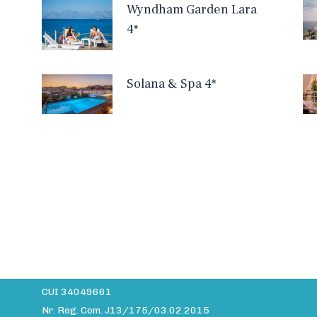
Wyndham Garden Lara
4*
Solana & Spa 4*
Date companie
A
Site-ul daiavedra.com este operat de:
Info MMXV S.R.L.
CUI 34049661
Nr. Reg. Com. J13/175/03.02.2015