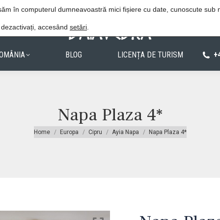
Procedura de rezervare
Politica de confiden
lasăm în computerul dumneavoastră mici fișiere cu date, cunoscute sub
e dezactivați, accesând
setări
.
OMÂNIA
BLOG
LICENȚA DE TURISM
+
Napa Plaza 4*
You are here:
Home
Europa
Cipru
Ayia Napa
Napa Plaza 4*