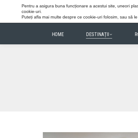
Vacanțele reușite stau în detalii.
Pentru a asigura buna funcționare a acestui site, uneori p
cookie-uri.
Puteți afla mai multe despre ce cookie-uri folosim, sau să l
HOME
DESTINAȚII
R