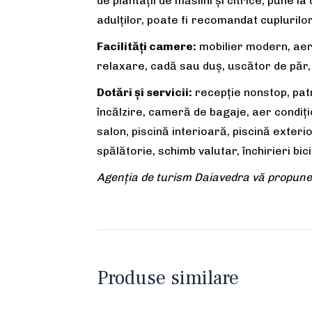
de plantații de măslini și citrice, pune l
adulților, poate fi recomandat cupluril
Facilități camere:
mobilier modern, aer c
relaxare, cadă sau duș, uscător de păr, 
Dotări și servicii:
recepţie nonstop, patr
încălzire, cameră de bagaje, aer condiţi
salon, piscină interioară, piscină exterio
spălătorie, schimb valutar, închirieri bic
Agenția de turism Daiavedra vă propune:
Produse similare