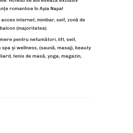
șabile. Hotelul se adresează exclusiv
anțe romantice în Ayia Napa!
, acces internet, minibar, seif, zonă de
 balcon (majoritatea).
ere pentru nefumători, lift, seif,
u spa și wellness, (saună, masaj), beauty
biliard, tenis de masă, yoga,
magazin
,