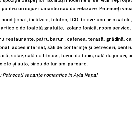
a dispoziția oaspeților facilități moderne și servicii irepro
or pentru un sejur romantic sau de relaxare. Petreceți vac
ondiționat, încălzire, telefon, LCD, televiziune prin satelit
articole de toaletă gratuite, izolare fonică, room service,
u restaurante, patru baruri, cafenea, terasă, grădină, cam
onat, acces internet, săli de conferinţe şi petreceri, centr
ară, solar, sală de fitness, teren de tenis, sală de jocuri, 
iclete și auto, birou de turism, parcare.
 Petreceți vacanțe romantice în Ayia Napa!