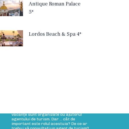
Antique Roman Palace
5*
Lordos Beach & Spa 4*
rticole Blog
Rolul agentului de turism
Rolul agentului de turism Cele mai multe
vacanțe sunt organizate cu ajutorul
agentului de turism. Dar ... cât de
important este rolul acestuia? De ce ar
trebui să consultați un agent de turism?