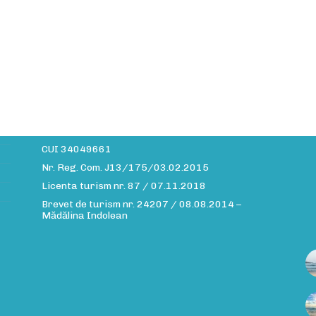
Date companie
A
Site-ul daiavedra.com este operat de:
Info MMXV S.R.L.
CUI 34049661
Nr. Reg. Com. J13/175/03.02.2015
Licenta turism nr. 87 / 07.11.2018
Brevet de turism nr. 24207 / 08.08.2014 –
Mădălina Indolean