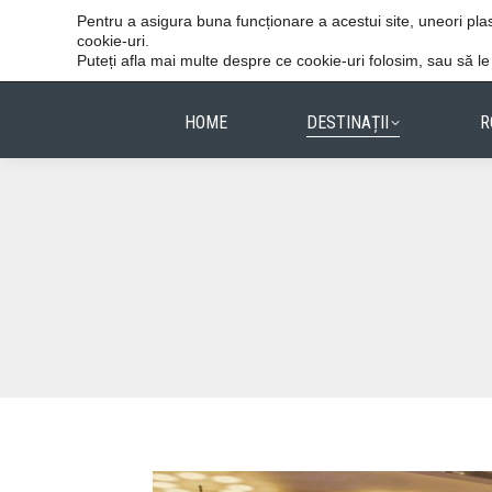
Vacanțele reușite stau în detalii.
Pentru a asigura buna funcționare a acestui site, uneori p
cookie-uri.
Puteți afla mai multe despre ce cookie-uri folosim, sau să l
HOME
DESTINAȚII
R