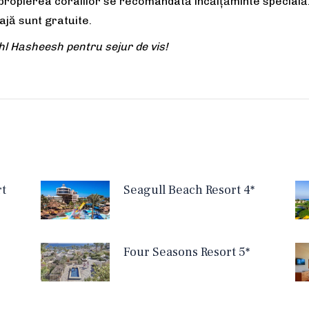
n apropierea coralilor se recomandată încălțăminte specială.
ajă sunt gratuite.
l Hasheesh pentru sejur de vis!
rt
Seagull Beach Resort 4*
Four Seasons Resort 5*