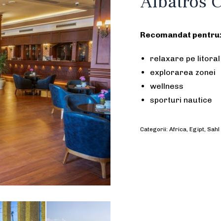
Albatros C
Recomandat pentru
relaxare pe litoral
explorarea zonei
wellness
sporturi nautice
Categorii:
Africa
,
Egipt
,
Sahl