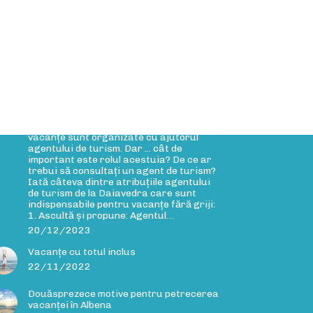
rticole Blog
Rolul agentului de turism
Rolul agentului de turism Cele mai multe
vacanțe sunt organizate cu ajutorul
agentului de turism. Dar ... cât de
important este rolul acestuia? De ce ar
trebui să consultați un agent de turism?
Iată câteva dintre atribuțiile agentului
de turism de la Daiavedra care sunt
indispensabile pentru vacanțe fără griji:
1. Ascultă și propune: Agentul…
20/12/2023
Vacanțe cu totul inclus
22/11/2022
Douăsprezece motive pentru petrecerea
vacanței în Albena