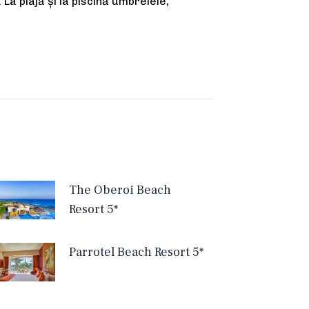
 La plajă și la piscină umbrelele,
The Oberoi Beach
Resort 5*
Parrotel Beach Resort 5*