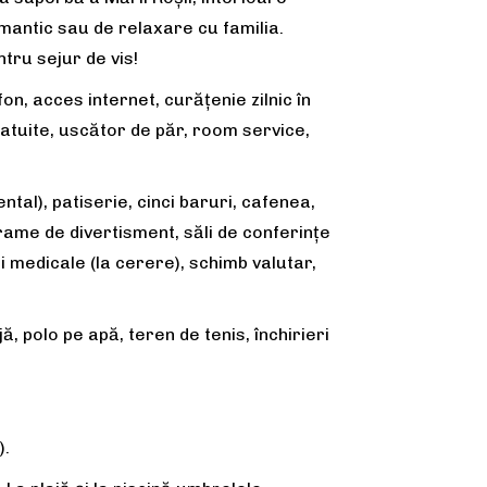
omantic sau de relaxare cu familia.
tru sejur de vis!
fon, acces internet, curățenie zilnic în
atuite, uscător de păr, room service,
ntal), patiserie, cinci baruri, cafenea,
rame de divertisment, săli de conferințe
ii medicale (la cerere), schimb valutar,
jă, polo pe apă, teren de tenis, închirieri
).