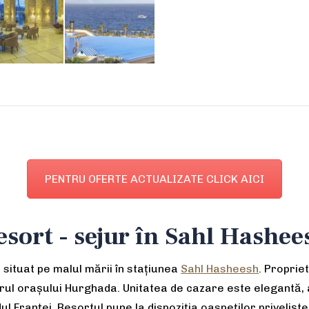
PENTRU OFERTE ACTUALIZATE CLICK AICI
esort - sejur în Sahl Hashee
 situat pe malul mării în stațiunea
Sahl Hasheesh
. Proprie
trul orașului Hurghada. Unitatea de cazare este elegantă,
 Franței. Resortul pune la dispoziția oaspeților priveliște