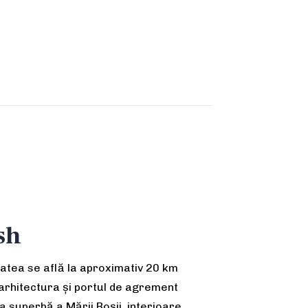
sh
tatea se află la aproximativ 20 km
 arhitectura și portul de agrement
a superbă a Mării Roșii, interioare