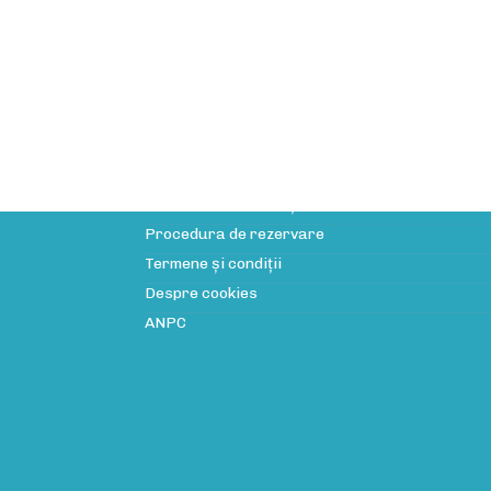
Informații utile
Licența de turism
Politica de confidenţialitate
Procedura de rezervare
Termene și condiții
Despre cookies
ANPC