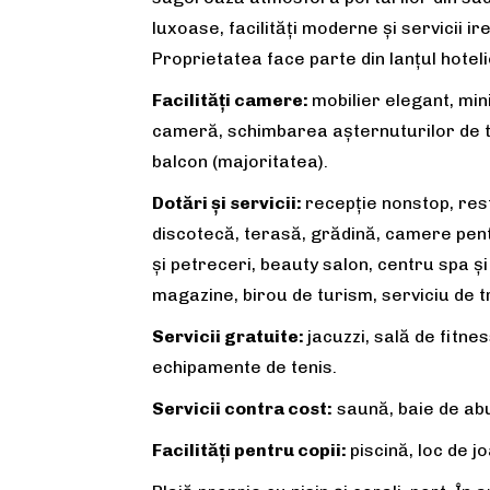
luxoase, facilități moderne și servicii 
Proprietatea face parte din lanțul hotel
Facilități camere:
mobilier elegant, mini
cameră, schimbarea așternuturilor de tr
balcon (majoritatea).
Dotări și servicii:
recepție nonstop, rest
discotecă, terasă, grădină, camere pentr
și petreceri, beauty salon, centru spa și
magazine, birou de turism, serviciu de t
Servicii gratuite:
jacuzzi, sală de fitnes
echipamente de tenis.
Servicii contra cost:
saună, baie de abur
Facilități pentru copii:
piscină, loc de j