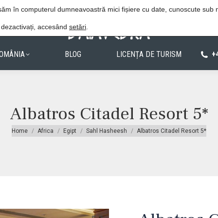
Procedura de rezervare
Politica de confiden
lasăm în computerul dumneavoastră mici fișiere cu date, cunoscute sub
e dezactivați, accesând
setări
.
OMÂNIA
BLOG
LICENȚA DE TURISM
+
Albatros Citadel Resort 5*
You are here:
Home
Africa
Egipt
Sahl Hasheesh
Albatros Citadel Resort 5*