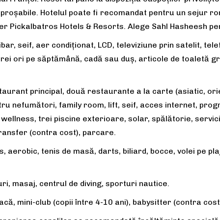
ireproșabile. Hotelul poate fi recomandat pentru un sejur r
ier Pickalbatros Hotels & Resorts. Alege Sahl Hasheesh pen
bar, seif, aer condiționat, LCD, televiziune prin satelit, tele
ei ori pe săptămână, cadă sau duș, articole de toaletă gr
aurant principal, două restaurante a la carte (asiatic, orie
u nefumători, family room, lift, seif, acces internet, prog
 wellness, trei piscine exterioare, solar, spălătorie, servic
ransfer (contra cost), parcare.
s, aerobic, tenis de masă, darts, biliard, bocce, volei pe pla
i, masaj, centrul de diving, sporturi nautice.
oacă, mini-club (copii între 4-10 ani), babysitter (contra cost