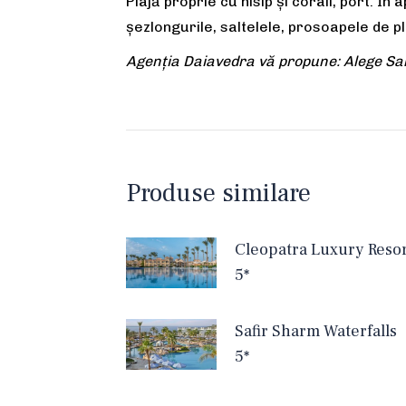
Plajă proprie cu nisip și corali, port. Î
șezlongurile, saltelele, prosoapele de pl
Agenția Daiavedra vă propune: Alege Sah
Produse similare
Cleopatra Luxury Reso
5*
Safir Sharm Waterfalls
5*