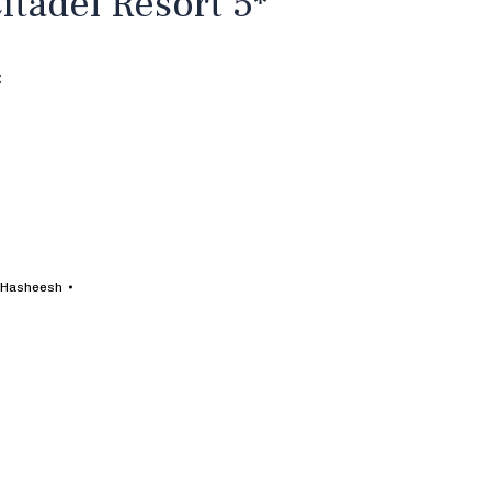
itadel Resort 5*
:
 Hasheesh