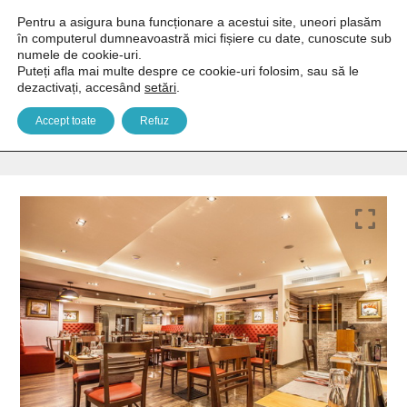
Pentru a asigura buna funcționare a acestui site, uneori plasăm
în computerul dumneavoastră mici fișiere cu date, cunoscute sub
numele de cookie-uri.
Puteți afla mai multe despre ce cookie-uri folosim, sau să le
dezactivați, accesând
setări
.
Solana & Spa 4*
Accept toate
Refuz
You are here:
Home
Europa
Malta
Mellieha
Solana & Spa 4*