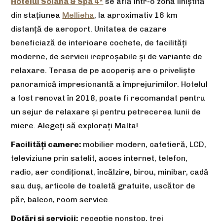
Hotelul Solana & Spa 4*
se află într-o zonă liniștită
din stațiunea
Mellieha
, la aproximativ 16 km
distanță de aeroport. Unitatea de cazare
beneficiază de interioare cochete, de facilități
moderne, de servicii ireproșabile și de variante de
relaxare. Te
rasa de pe acoperiș are o priveliște
panoramică impresionantă a împrejurimilor. Hotelul
a fost renovat în 2018, poate fi recomandat pentru
un sejur de relaxare și pentru petrecerea lunii de
miere. Alegeți să explorați Malta!
Facilităţi camere:
mobilier modern, cafetieră, LCD,
televiziune prin satelit, acces internet, telefon,
radio, aer condiţionat, încălzire, birou, minibar, cadă
sau duş, articole de toaletă gratuite, uscător de
păr, balcon, room service.
Dotări și servicii:
recepţie nonstop, trei