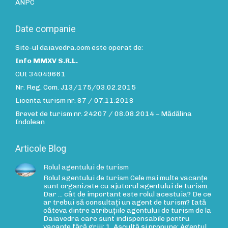
ANPC
Date companie
Site-ul daiavedra.com este operat de:
Info MMXV S.R.L.
CUI 34049661
Nr. Reg. Com. J13/175/03.02.2015
Licenta turism nr. 87 / 07.11.2018
Brevet de turism nr. 24207 / 08.08.2014 – Mădălina
Indolean
Articole Blog
Rolul agentului de turism
Rolul agentului de turism Cele mai multe vacanțe
sunt organizate cu ajutorul agentului de turism.
Dar ... cât de important este rolul acestuia? De ce
ar trebui să consultați un agent de turism? Iată
câteva dintre atribuțiile agentului de turism de la
Daiavedra care sunt indispensabile pentru
vacanțe fără griji: 1. Ascultă și propune: Agentul…