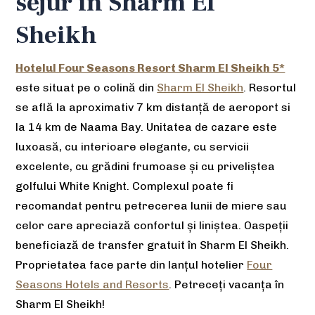
sejur în Sharm El
Sheikh
Hotelul Four Seasons Resort Sharm El Sheikh 5*
este situat pe o colină din
Sharm El Sheikh
. Resortul
se află la aproximativ 7 km distanță de aeroport si
la 14 km de Naama Bay. Unitatea de cazare este
luxoasă, cu interioare elegante, cu servicii
excelente, cu grădini frumoase și cu priveliștea
golfului White Knight. Complexul poate fi
recomandat pentru petrecerea lunii de miere sau
celor care apreciază confortul și liniștea. Oaspeții
beneficiază de transfer gratuit în Sharm El Sheikh.
Proprietatea face parte din lanțul hotelier
Four
Seasons Hotels and Resorts
. Petreceți vacanța în
Sharm El Sheikh!