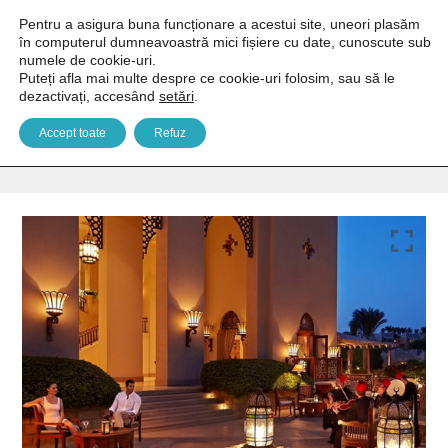
Pentru a asigura buna funcționare a acestui site, uneori plasăm
în computerul dumneavoastră mici fișiere cu date, cunoscute sub
numele de cookie-uri.
Puteți afla mai multe despre ce cookie-uri folosim, sau să le
dezactivați, accesând
setări
.
Four Seasons Resort 5*
Accept toate
Refuz
You are here:
Home
Africa
Egipt
Sharm El Sheikh
Four Seasons Resort 5*