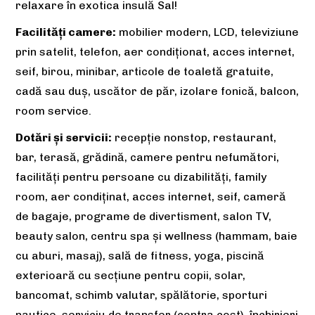
relaxare în exotica insulă Sal!
Facilități camere:
mobilier modern, LCD, televiziune
prin satelit, telefon, aer condiţionat, acces internet,
seif, birou, minibar, articole de toaletă gratuite,
cadă sau duş, uscător de păr, izolare fonică, balcon,
room service.
Dotări și servicii:
recepție nonstop, restaurant,
bar, terasă, grădină, camere pentru nefumători,
facilităţi pentru persoane cu dizabilități, family
room, aer condiținat, acces internet, seif, cameră
de bagaje, programe de divertisment, salon TV,
beauty salon, centru spa și wellness (hammam, baie
cu aburi, masaj), sală de fitness, yoga, piscină
exterioară cu secțiune pentru copii, solar,
bancomat, schimb valutar, spălătorie, sporturi
nautice, serviciu de transfer (contra cost), închirieri