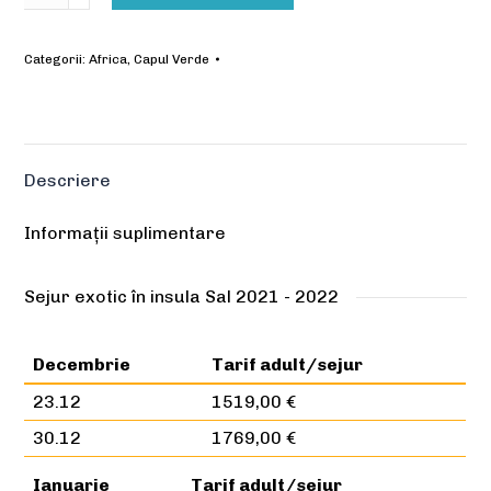
Dunas
de
Categorii:
Africa
,
Capul Verde
Sal
4*
Descriere
Informații suplimentare
Sejur exotic în insula Sal 2021 - 2022
Decembrie
Tarif adult/sejur
23.12
1519,00 €
30.12
1769,00 €
Ianuarie
Tarif adult/sejur