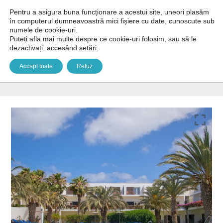
Pentru a asigura buna funcționare a acestui site, uneori plasăm
în computerul dumneavoastră mici fișiere cu date, cunoscute sub
numele de cookie-uri.
Puteți afla mai multe despre ce cookie-uri folosim, sau să le
dezactivați, accesând
setări
.
Dunas de Sal 4*
Accept toate
Refuz
You are here:
Home
Africa
Capul Verde
Dunas de Sal 4*