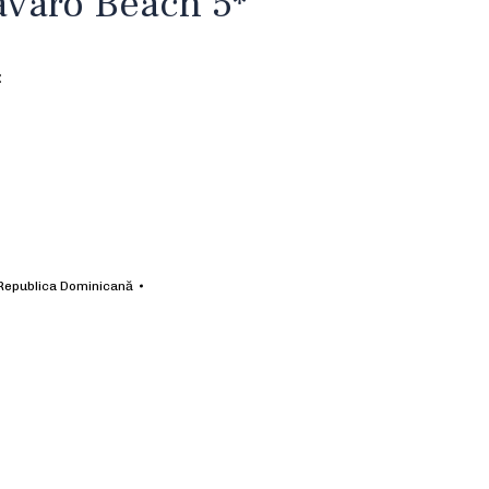
avaro Beach 5*
:
Republica Dominicană