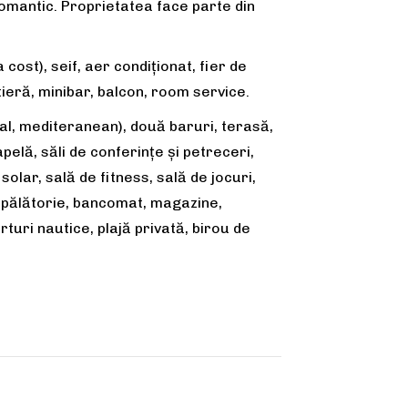
 romantic. Proprietatea face parte din
 cost), seif, aer condiţionat, fier de
tieră, minibar, balcon, room service.
al, mediteranean), două baruri, terasă,
elă, săli de conferințe și petreceri,
olar, sală de fitness, sală de jocuri,
, spălătorie, bancomat, magazine,
rturi nautice, plajă privată, birou de