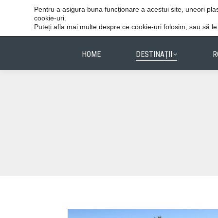
Vacanțele reușite stau în detalii.
Pentru a asigura buna funcționare a acestui site, uneori p
cookie-uri.
Puteți afla mai multe despre ce cookie-uri folosim, sau să l
HOME
DESTINAȚII
R