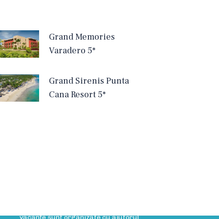
Grand Memories
Varadero 5*
Grand Sirenis Punta
Cana Resort 5*
rticole Blog
Rolul agentului de turism
Rolul agentului de turism Cele mai multe
vacanțe sunt organizate cu ajutorul