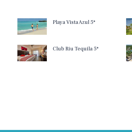
Playa Vista Azul 5*
Club Riu Tequila 5*
Date companie
A
Site-ul daiavedra.com este operat de:
Info MMXV S.R.L.