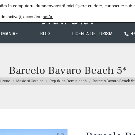
Procedura de rezervare
Politica de confiden
lasăm în computerul dumneavoastră mici fișiere cu date, cunoscute sub
e dezactivați, accesând
setări
.
OMÂNIA
BLOG
LICENȚA DE TURISM
+
Barcelo Bavaro Beach 5*
You are here:
Home
Mexic și Caraibe
Republica Dominicană
Barcelo Bavaro Beach 5*