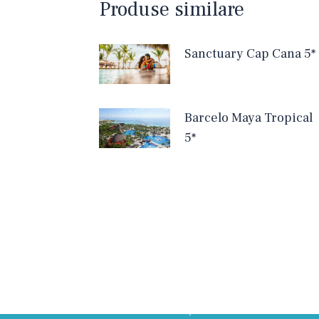
Produse similare
Sanctuary Cap Cana 5*
Barcelo Maya Tropical
5*
Informații utile
Licența de turism
Politica de confidenţialitate