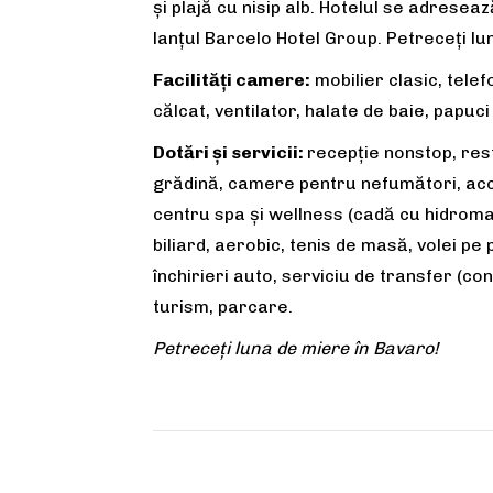
și plajă cu nisip alb. Hotelul se adrese
lanțul Barcelo Hotel Group. Petreceți lu
Facilități camere:
mobilier clasic, telef
călcat, ventilator, halate de baie, papuc
Dotări și servicii:
recepţie nonstop, res
grădină, camere pentru nefumători, acce
centru spa și wellness (cadă cu hidromas
biliard, aerobic, tenis de masă, volei pe
închirieri auto, serviciu de transfer (con
turism, parcare.
Petreceți luna de miere în Bavaro!