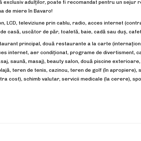
ază exclusiv adulților, poate fi recomandat pentru un sejur
na de miere în Bavaro!
on, LCD, televiziune prin cablu, radio, acces internet (contra
i de casă, uscător de păr, toaletă, baie, cadă sau duş, cafe
taurant principal, două restaurante a la carte (internațion
s internet, aer condiţionat, programe de divertisment, cap
aj, saună, masaj), beauty salon, două piscine exterioare, s
 plajă, teren de tenis, cazinou, teren de golf (în apropiere)
tra cost), schimb valutar, servicii medicale (la cerere), spo