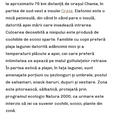
la aproximativ 76 km distanță de orașul Chania, în
partea de sud-vest a insulei
Creta
. Elafonisi este o
mică peninsulă, din când în când pare o insulă,
datorită apei mării care invadează intrarea.
Culoarea deosebită a nisipului este produsă de
cochiliile de scoici sparte. Familiile cu copii preferă
plaja lagunei datorită adâncimii mici și a
temperaturii plăcute a apei, cei care preferă
intimitatea se așează pe malul golfulețelor retrase.
În partea estică a plajei, în fața lagunei, sunt
amenajate porțiuni cu șezlonguri și umbrele, postul
de salvamari, snack-baruri, dușuri și vestiare. Zona
este pitorească, sălbatică, protejată prin
programul ecologic Natura 2000, ca urmare este
interzis să iei ca suvenir cochilii, scoici, plante din
zonă.