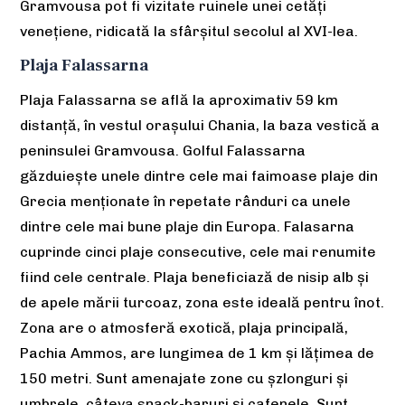
Gramvousa pot fi vizitate ruinele unei cetăți
venețiene, ridicată la sfârșitul secolul al XVI-lea.
Plaja Falassarna
Plaja Falassarna se află la aproximativ 59 km
distanță, în vestul orașului Chania, la baza vestică a
peninsulei Gramvousa. Golful Falassarna
găzduiește unele dintre cele mai faimoase plaje din
Grecia menționate în repetate rânduri ca unele
dintre cele mai bune plaje din Europa. Falasarna
cuprinde cinci plaje consecutive, cele mai renumite
fiind cele centrale. Plaja beneficiază de nisip alb și
de apele mării turcoaz, zona este ideală pentru înot.
Zona are o atmosferă exotică, plaja principală,
Pachia Ammos, are lungimea de 1 km și lățimea de
150 metri. Sunt amenajate zone cu șzlonguri și
umbrele, câteva snack-baruri și cafenele. Sunt