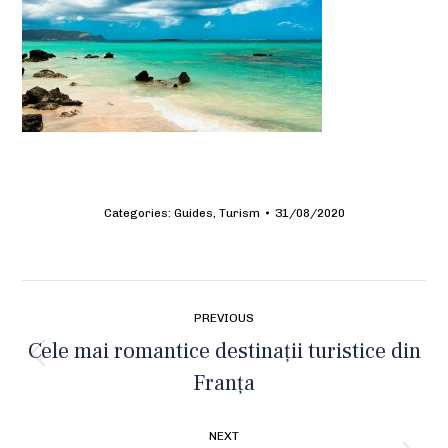
Categories:
Guides
,
Turism
31/08/2020
Post
PREVIOUS
navigation
Cele mai romantice destinații turistice din
Previous
Franța
post:
NEXT