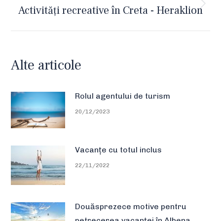
Activități recreative în Creta - Heraklion
Next
post:
Alte articole
Rolul agentului de turism
20/12/2023
Vacanțe cu totul inclus
22/11/2022
Douăsprezece motive pentru
petrecerea vacanței în Albena