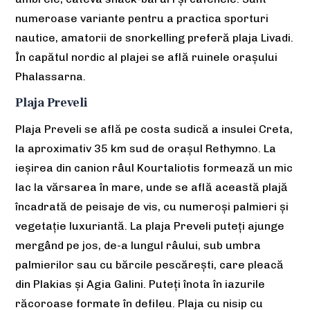
numeroase variante pentru a practica sporturi
nautice, amatorii de snorkelling preferă plaja Livadi.
În capătul nordic al plajei se află ruinele orașului
Phalassarna.
Plaja Preveli
Plaja Preveli se află pe costa sudică a insulei Creta,
la aproximativ 35 km sud de orașul Rethymno. La
ieșirea din canion râul Kourtaliotis formează un mic
lac la vărsarea în mare, unde se află această plajă
încadrată de peisaje de vis, cu numeroși palmieri și
vegetație luxuriantă. La plaja Preveli puteți ajunge
mergând pe jos, de-a lungul râului, sub umbra
palmierilor sau cu bărcile pescărești, care pleacă
din Plakias și Agia Galini. Puteți înota în iazurile
răcoroase formate în defileu. Plaja cu nisip cu