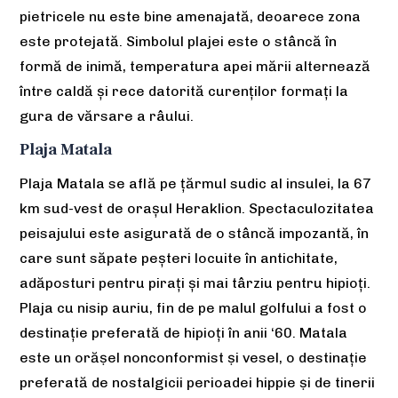
pietricele nu este bine amenajată, deoarece zona
este protejată. Simbolul plajei este o stâncă în
formă de inimă, temperatura apei mării alternează
între caldă și rece datorită curenților formați la
gura de vărsare a râului.
Plaja Matala
Plaja Matala se află pe țărmul sudic al insulei, la 67
km sud-vest de orașul Heraklion. Spectaculozitatea
peisajului este asigurată de o stâncă impozantă, în
care sunt săpate peșteri locuite în antichitate,
adăposturi pentru pirați și mai târziu pentru hipioți.
Plaja cu nisip auriu, fin de pe malul golfului a fost o
destinație preferată de hipioți în anii ‘60. Matala
este un orăṣel nonconformist ṣi vesel, o destinație
preferată de nostalgicii perioadei hippie ṣi de tinerii