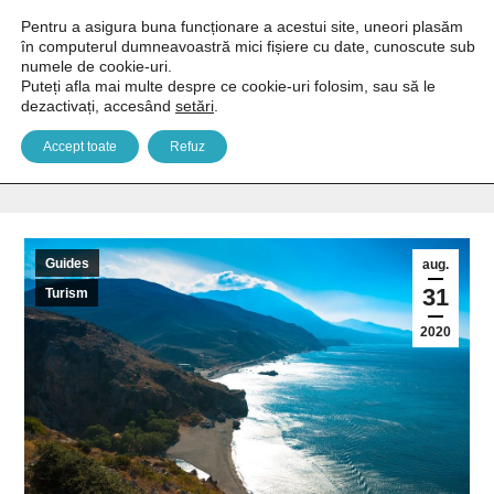
Pentru a asigura buna funcționare a acestui site, uneori plasăm
în computerul dumneavoastră mici fișiere cu date, cunoscute sub
numele de cookie-uri.
Puteți afla mai multe despre ce cookie-uri folosim, sau să le
dezactivați, accesând
setări
.
Cele mai spectaculoase plaje din insula Creta
Accept toate
Refuz
You are here:
Home
Guides
Cele mai spectaculoase plaje din…
Guides
aug.
31
Turism
2020