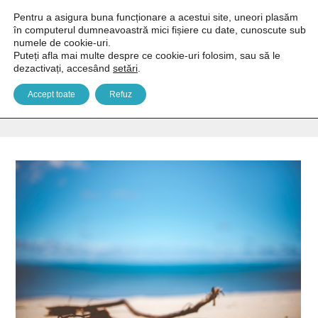
Pentru a asigura buna funcționare a acestui site, uneori plasăm
în computerul dumneavoastră mici fișiere cu date, cunoscute sub
numele de cookie-uri.
Puteți afla mai multe despre ce cookie-uri folosim, sau să le
dezactivați, accesând
setări
.
Category Archives:
Turism
Accept toate
Refuz
You are here:
Home
Category "Turism"