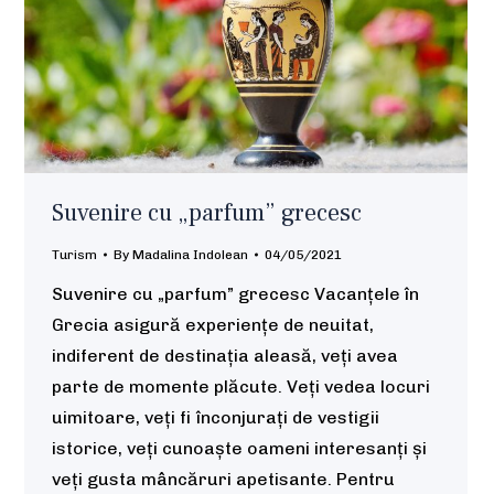
Suvenire cu „parfum” grecesc
Turism
By
Madalina Indolean
04/05/2021
Suvenire cu „parfum” grecesc Vacanțele în
Grecia asigură experiențe de neuitat,
indiferent de destinația aleasă, veți avea
parte de momente plăcute. Veți vedea locuri
uimitoare, veți fi înconjurați de vestigii
istorice, veți cunoaște oameni interesanți și
veți gusta mâncăruri apetisante. Pentru