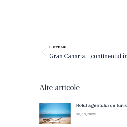
Post
PREVIOUS
navigation
Gran Canaria, „continentul î
Previous
post:
Alte articole
Rolul agentului de turi
20/12/2023