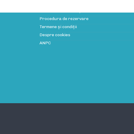
Licența de turism
Politica de confidenţialitate
Procedura de rezervare
Termene și condiții
Despre cookies
ANPC