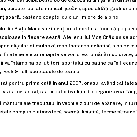
lan, obiecte lucrate manual, jucării, specialități gastronom
țișoară, castane coapte, dulciuri, miere de albine.
rile din Piața Mare vor întreține atmosfera feerică pe par
aculoase în fiecare seară. Atelierul lui Moș Crăciun se adr
pecialiștilor stimulează manifestarea artistică a celor mic
p. În atelierele amenajate se vor crea lumânări colorate, bi
 îi va întâmpina pe iubitorii sportului cu patine ca în fieca
, rock & roll, spectacole de teatru.
izat pentru prima dată în anul 2007, orașul având calitate
 vizitatori anual, s-a creat o tradiție din organizarea Târg
 mărturii ale trecutului în vechile ziduri de apărare, în tur
culețele compun o atmosferă boemă, liniștită, fermecătoare