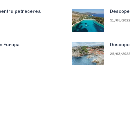
pentru petrecerea
Descoper
31/05/202
in Europa
Descoperi
25/03/202
Date companie
A