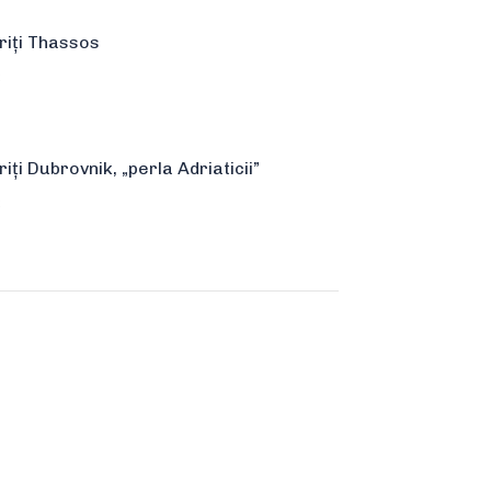
iți Thassos
2
ți Dubrovnik, „perla Adriaticii”
2
rticole Blog