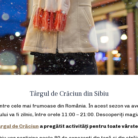
Târgul de Crăciun din Sibiu
intre cele mai frumoase din România. În acest sezon va av
i va fi zilnic, între orele 11:00 – 21:00. Descoperiți magia
rgul de Crăciun
a pregătit activități pentru toate vârste
iu vor participa peste 80 de expozanți din țară și din străin