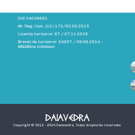
Site-ul daiavedra.com este operat de:
Info MMXV S.R.L.
CUI 34049661
Nr. Reg. Com. J13/175/03.02.2015
Licenta turism nr. 87 / 07.11.2018
Brevet de turism nr. 24207 / 08.08.2014 –
Mădălina Indolean
Copyright © 2012 - 2024 Daiavedra. Toate drepturile rezervate.