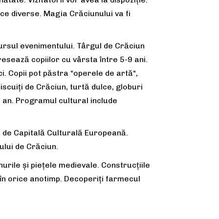
ice diverse. Magia Crăciunului va fi
cursul evenimentului. Târgul de Crăciun
esează copiilor cu vârsta între 5-9 ani.
i. Copii pot păstra “operele de artă“,
scuiți de Crăciun, turtă dulce, globuri
re an. Programul cultural include
a de Capitală Culturală Europeană.
ului de Crăciun.
nurile și piețele medievale. Construcțiile
 în orice anotimp. Decoperiți farmecul