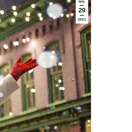
nov.
29
2021