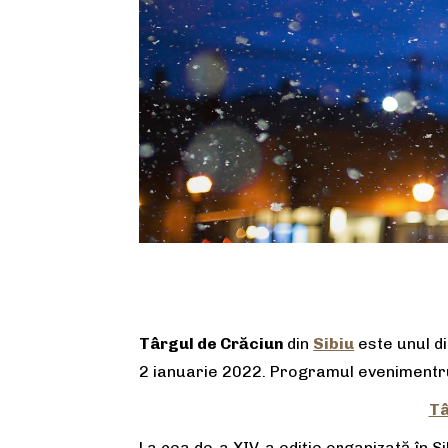
Târgul de Crăciun
din
Sibiu
este unul d
2 ianuarie 2022. Programul evenimentrulu
Tâ
La cea de-a XIV-a ediție organizată în Sib