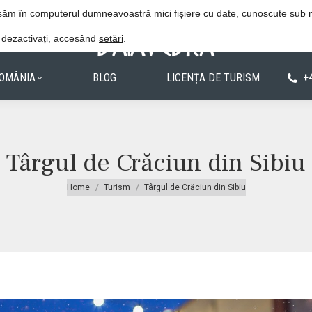
Procedura de rezervare
Politica de confiden
lasăm în computerul dumneavoastră mici fișiere cu date, cunoscute sub
e dezactivați, accesând
setări
.
OMÂNIA
BLOG
LICENȚA DE TURISM
+
Târgul de Crăciun din Sibiu
You are here:
Home
Turism
Târgul de Crăciun din Sibiu