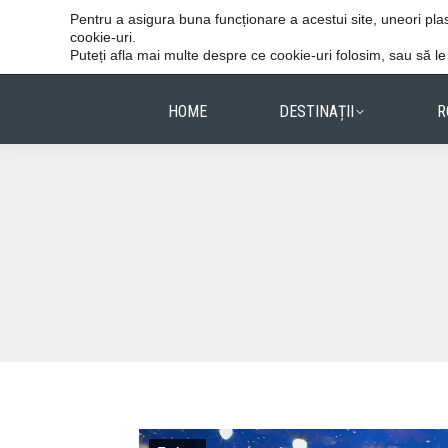
Vacanțele reușite stau în detalii.
Pentru a asigura buna funcționare a acestui site, uneori p
cookie-uri.
Puteți afla mai multe despre ce cookie-uri folosim, sau să l
HOME
DESTINAȚII
R