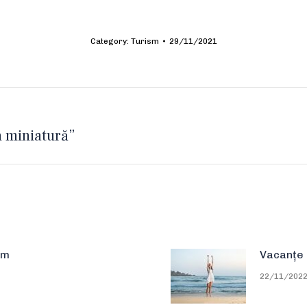
Category:
Turism
29/11/2021
n miniatură”
Next
post:
sm
Vacanțe c
22/11/202