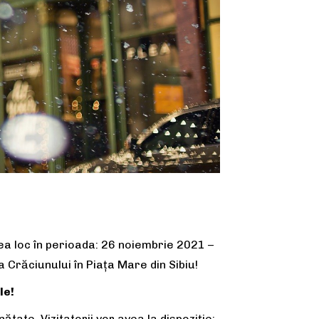
ea loc în perioada: 26 noiembrie 2021 –
 Crăciunului în Piața Mare din Sibiu!
le!
ătate. Vizitatorii vor avea la dispoziție: