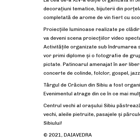
decorațiuni tematice, bijuterii din porțe
completată de arome de vin fiert cu scor
Proiecțiile luminoase realizate pe clădi
va deveni scena proiecțiilor video spect
Activitățile organizate sub îndrumarea s
vor primi diplome și o fotografie de gru
pictate. Patinoarul amenajat în aer liber
concerte de colinde, folclor, gospel, jazz
Târgul de Crăciun din Sibiu a fost organ
Evenimentul atrage din ce în ce mai mulți
Centrul vechi al orașului Sibiu păstrează
vechi, aleile pietruite, pasajele și păr
Sibiului!
© 2021, DAIAVEDRA