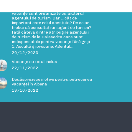
Rolul agentului de turism
Rolul agentului de turism Cele mai multe
vacanțe sunt organizate cu ajutorul
agentului de turism. Dar ... cât de
important este rolul acestuia? De ce ar
trebui să consultați un agent de turism?
Iată câteva dintre atribuțiile agentului
de turism de la Daiavedra care sunt
indispensabile pentru vacanțe fără griji:
1. Ascultă și propune: Agentul…
20/12/2023
Vacanțe cu totul inclus
22/11/2022
Douăsprezece motive pentru petrecerea
vacanței în Albena
19/10/2022