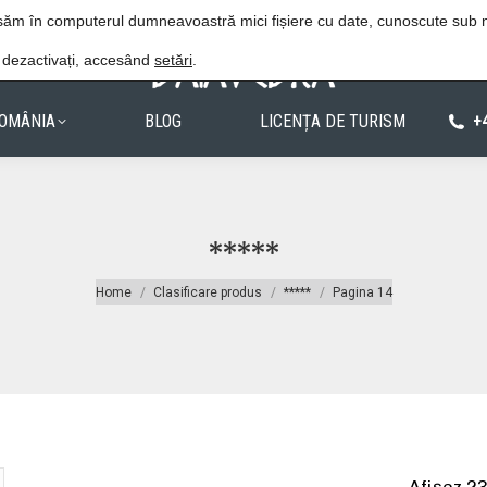
Procedura de rezervare
Politica de confiden
lasăm în computerul dumneavoastră mici fișiere cu date, cunoscute sub
e dezactivați, accesând
setări
.
OMÂNIA
BLOG
LICENȚA DE TURISM
+
*****
You are here:
Home
Clasificare produs
*****
Pagina 14
Afișez 23