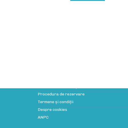
Informații utile
Licența de turism
Politica de confidenţialitate
Procedura de rezervare
Termene și condiții
Despre cookies
ANPC