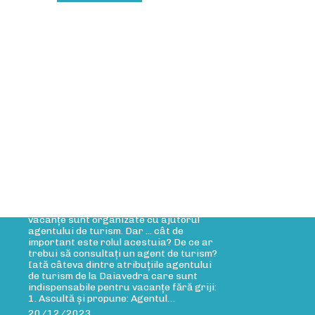
rticole Blog
Rolul agentului de turism
Rolul agentului de turism Cele mai multe
vacanțe sunt organizate cu ajutorul
agentului de turism. Dar ... cât de
important este rolul acestuia? De ce ar
trebui să consultați un agent de turism?
Iată câteva dintre atribuțiile agentului
de turism de la Daiavedra care sunt
indispensabile pentru vacanțe fără griji:
1. Ascultă și propune: Agentul…
20/12/2023