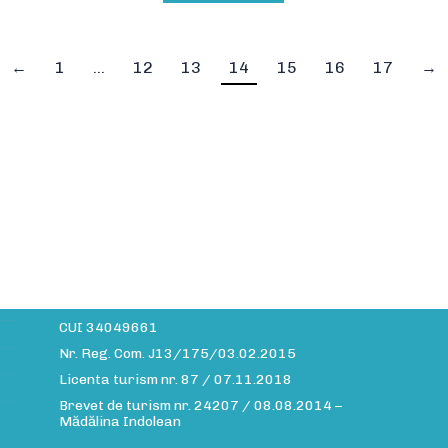
←
1
…
12
13
14
15
16
17
→
Date companie
A
Site-ul daiavedra.com este operat de:
Info MMXV S.R.L.
CUI 34049661
Nr. Reg. Com. J13/175/03.02.2015
Licenta turism nr. 87 / 07.11.2018
Brevet de turism nr. 24207 / 08.08.2014 –
Mădălina Indolean