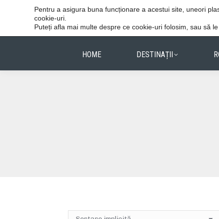
Vacanțele reușite stau în detalii.
Pentru a asigura buna funcționare a acestui site, uneori p
cookie-uri.
Puteți afla mai multe despre ce cookie-uri folosim, sau să l
HOME
DESTINAȚII
R