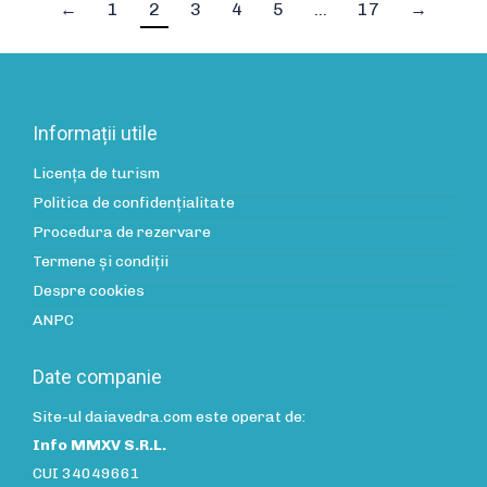
←
1
2
3
4
5
…
17
→
Informații utile
Licența de turism
Politica de confidenţialitate
Procedura de rezervare
Termene și condiții
Despre cookies
ANPC
Date companie
Site-ul daiavedra.com este operat de:
Info MMXV S.R.L.
CUI 34049661