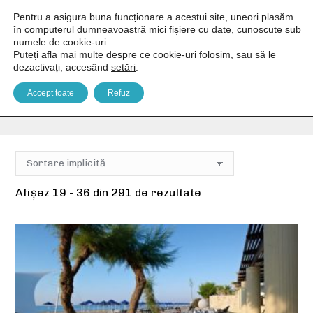
Pentru a asigura buna funcționare a acestui site, uneori plasăm
în computerul dumneavoastră mici fișiere cu date, cunoscute sub
numele de cookie-uri.
Puteți afla mai multe despre ce cookie-uri folosim, sau să le
dezactivați, accesând
setări
.
*****
Accept toate
Refuz
You are here:
Home
Clasificare produs
*****
Pagina 2
Afișez 19 - 36 din 291 de rezultate