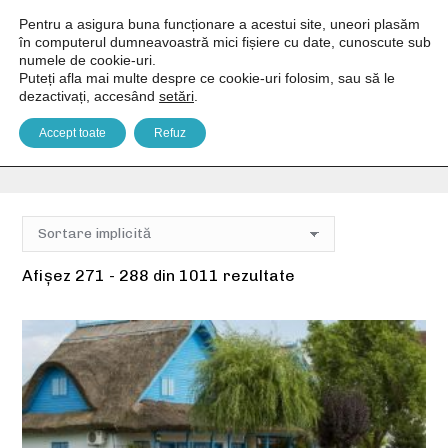
Pentru a asigura buna funcționare a acestui site, uneori plasăm
în computerul dumneavoastră mici fișiere cu date, cunoscute sub
numele de cookie-uri.
Puteți afla mai multe despre ce cookie-uri folosim, sau să le
dezactivați, accesând
setări
.
Vacanțe
Accept toate
Refuz
You are here:
Home
Vacanțe
Pagina 16
Afișez 271 - 288 din 1011 rezultate