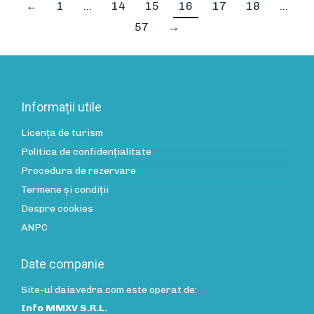
←
1
…
14
15
16
17
18
…
57
→
Informații utile
Licența de turism
Politica de confidenţialitate
Procedura de rezervare
Termene și condiții
Despre cookies
ANPC
Date companie
Site-ul daiavedra.com este operat de:
Info MMXV S.R.L.