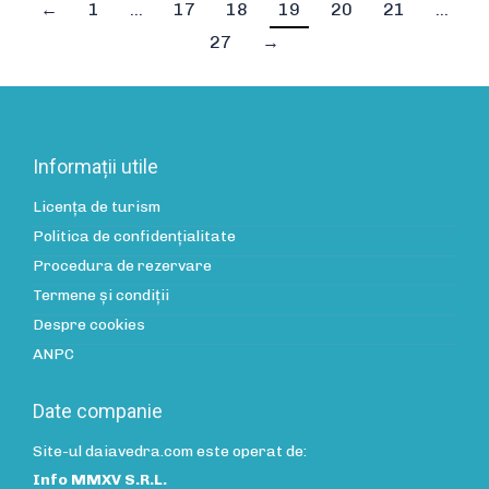
←
1
…
17
18
19
20
21
…
27
→
Informații utile
Licența de turism
Politica de confidenţialitate
Procedura de rezervare
Termene și condiții
Despre cookies
ANPC
Date companie
Site-ul daiavedra.com este operat de:
Info MMXV S.R.L.