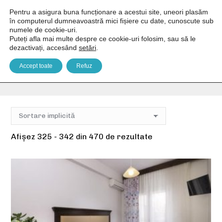
Pentru a asigura buna funcționare a acestui site, uneori plasăm
în computerul dumneavoastră mici fișiere cu date, cunoscute sub
numele de cookie-uri.
Puteți afla mai multe despre ce cookie-uri folosim, sau să le
dezactivați, accesând
setări
.
Mic dejun
Accept toate
Refuz
You are here:
Home
Facilități produs
Mic dejun
Pagina 19
Afișez 325 - 342 din 470 de rezultate