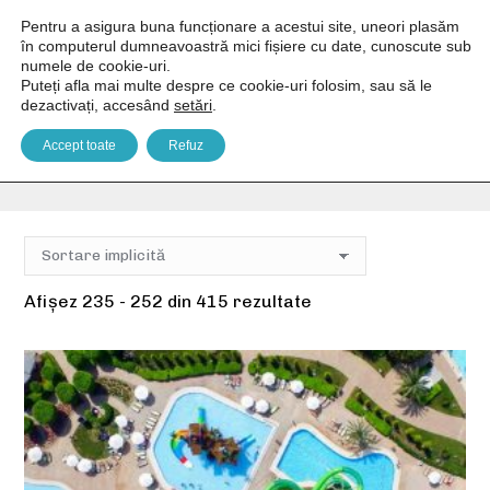
Pentru a asigura buna funcționare a acestui site, uneori plasăm
în computerul dumneavoastră mici fișiere cu date, cunoscute sub
numele de cookie-uri.
Puteți afla mai multe despre ce cookie-uri folosim, sau să le
dezactivați, accesând
setări
.
Piscină interioară
Accept toate
Refuz
You are here:
Home
Facilități produs
Piscină interioară
Pagina 14
Afișez 235 - 252 din 415 rezultate