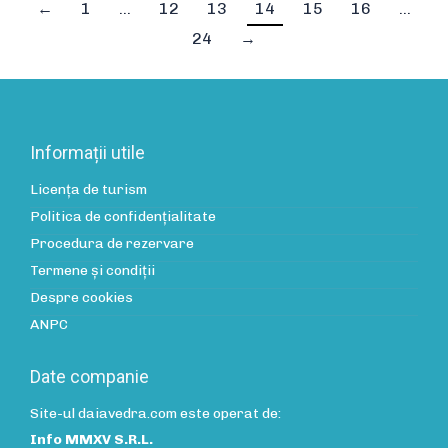
←
1
…
12
13
14
15
16
…
24
→
Informații utile
Licența de turism
Politica de confidenţialitate
Procedura de rezervare
Termene și condiții
Despre cookies
ANPC
Date companie
Site-ul daiavedra.com este operat de:
Info MMXV S.R.L.