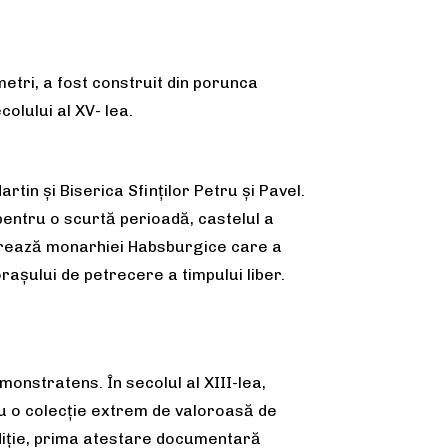
etri, a fost construit din porunca
colului al XV- lea.
in şi Biserica Sfinţilor Petru şi Pavel.
, pentru o scurtă perioadă, castelul a
atorează monarhiei Habsburgice care a
oraşului de petrecere a timpului liber.
monstratens. În secolul al XIII-lea,
cu o colecție extrem de valoroasă de
adiție, prima atestare documentară