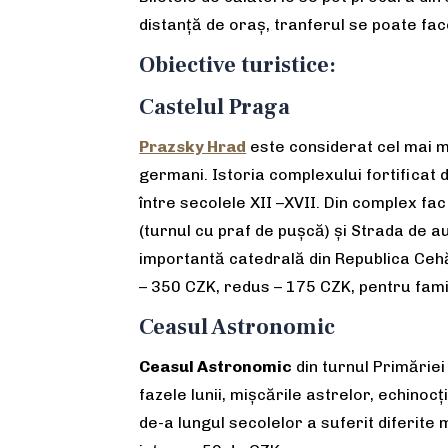
distanță de oraș, tranferul se poate fa
Obiective turistice:
Castelul Praga
Prazsky Hrad
este considerat cel mai m
germani. Istoria complexului fortificat d
între secolele XII –XVII. Din complex fa
(turnul cu praf de puşcă) şi Strada de au
importantă catedrală din Republica Cehă.
– 350 CZK, redus – 175 CZK, pentru fami
Ceasul Astronomic
Ceasul Astronomic
din turnul Primăriei
fazele lunii, mișcările astrelor, echinoc
de-a lungul secolelor a suferit diferite 