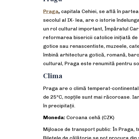
Praga
,
capitala Cehiei, se află în partea
secolul al IX- lea, are o istorie îndelu
un rol cultural important, Împăratul Caro
reformarea bisericii catolice inițiată de
gotice sau renascentiste, muzeele, cate
îmbină arhitectura gotică, romană, baro
cultural, Praga este renumită pentru s
Clima
Praga are o climă temperat-continentală,
de 25°C, nopțile sunt mai răcoroase. Ia
în precipitații.
Moneda:
Coroana cehă (CZK)
Mijloace de transport public: În Praga, 
Biletele de călătorie se pot procura din