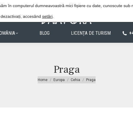
Procedura de rezervare
Politica de confiden
lasăm în computerul dumneavoastră mici fișiere cu date, cunoscute sub
e dezactivați, accesând
setări
.
OMÂNIA
BLOG
LICENȚA DE TURISM
+
Praga
You are here:
Home
Europa
Cehia
Praga