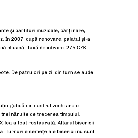
te și partituri muzicale, cărți rare,
cz. În 2007, după renovare, palatul și-a
ică clasică. Taxă de intrare: 275 CZK.
pote. De patru ori pe zi, din turn se aude
ție gotică din centrul vechi are o
e trei năruite de trecerea timpului.
XX-lea a fost restaurată. Altarul bisericii
. Turnurile semețe ale bisericii nu sunt