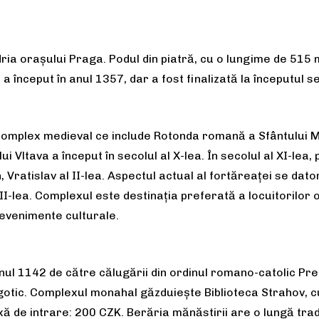
ia orașului Praga. Podul din piatră, cu o lungime de 515 m
a început în anul 1357, dar a fost finalizată la începutul se
omplex medieval ce include Rotonda romană a Sfântului Mart
ui Vltava a început în secolul al X-lea. În secolul al XI-lea
, Vratislav al II-lea. Aspectul actual al fortăreaței se d
XVII-lea. Complexul este destinația preferată a locuitorilor 
 evenimente culturale.
anul 1142 de către călugării din ordinul romano-catolic Pre
l gotic. Complexul monahal găzduiește Biblioteca Strahov, 
axă de intrare: 200 CZK. Berăria mănăstirii are o lungă tr