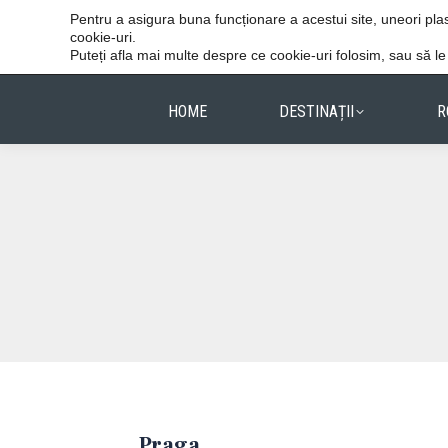
Vacanțele reușite stau în detalii.
Pentru a asigura buna funcționare a acestui site, uneori p
cookie-uri.
Puteți afla mai multe despre ce cookie-uri folosim, sau să l
HOME
DESTINAȚII
R
Praga