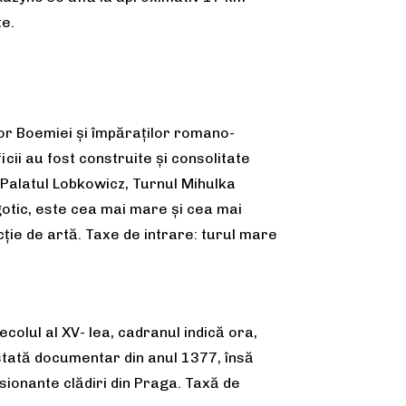
te.
or Boemiei și împăraților romano-
icii au fost construite și consolitate
, Palatul Lobkowicz, Turnul Mihulka
l gotic, este cea mai mare şi cea mai
cţie de artă. Taxe de intrare: turul mare
ecolul al XV- lea, cadranul indică ora,
testată documentar din anul 1377, însă
esionante clădiri din Praga. Taxă de