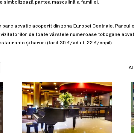
le simbolizează partea masculină a familiei.
parc acvatic acoperit din zona Europei Centrale. Parcul es
a vizitatorilor de toate vârstele numeroase tobogane acvati
staurante și baruri (tarif 30 €/adult, 22 €/copil).
Af