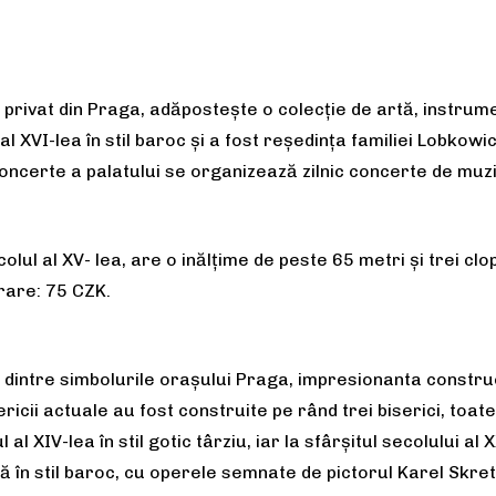
rivat din Praga, adăpostește o colecție de artă, instrumen
al XVI-lea în stil baroc și a fost reședința familiei Lobkowi
e concerte a palatului se organizează zilnic concerte de muz
colul al XV- lea, are o inălțime de peste 65 metri și trei clo
trare: 75 CZK.
 dintre simbolurile orașului Praga, impresionanta construc
ericii actuale au fost construite pe rând trei biserici, toat
al XIV-lea în stil gotic târziu, iar la sfârșitul secolului al 
în stil baroc, cu operele semnate de pictorul Karel Skreta