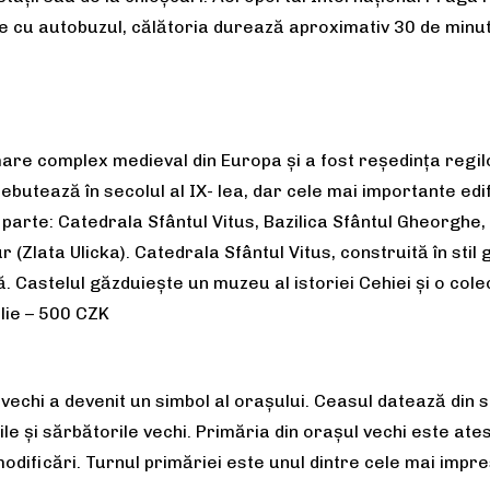
ce cu autobuzul, călătoria durează aproximativ 30 de minu
are complex medieval din Europa și a fost reședința regil
ebutează în secolul al IX- lea, dar cele mai importante edif
c parte: Catedrala Sfântul Vitus, Bazilica Sfântul Gheorghe
r (Zlata Ulicka). Catedrala Sfântul Vitus, construită în sti
 Castelul găzduieşte un muzeu al istoriei Cehiei şi o cole
lie – 500 CZK
 vechi a devenit un simbol al orașului. Ceasul datează din s
țiile și sărbătorile vechi. Primăria din orașul vechi este a
modificări. Turnul primăriei este unul dintre cele mai impr