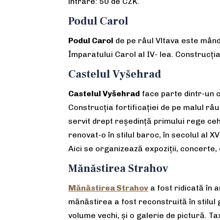
intrare: 50 de CZK.
Podul Carol
Podul Carol
de pe râul Vltava este mândr
Împaratului Carol al IV- lea. Construcția 
Castelul Vyšehrad
Castelul
Vyšehrad
face parte dintr-un c
Construcția fortificației de pe malul râul
servit drept reședință primului rege ceh
renovat-o în stilul baroc, în secolul al 
Aici se organizează expoziții, concerte,
Mănăstirea Strahov
Mănăstirea Strahov
a fost ridicată în 
mănăstirea a fost reconstruită în stilu
volume vechi, și o galerie de pictură. T