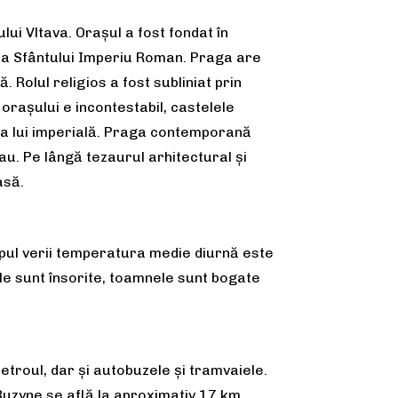
lui Vltava. Orașul a fost fondat în
tala Sfântului Imperiu Roman. Praga are
 Rolul religios a fost subliniat prin
 orașului e incontestabil, castelele
ria lui imperială. Praga contemporană
u. Pe lângă tezaurul arhitectural și
asă.
mpul verii temperatura medie diurnă este
le sunt însorite, toamnele sunt bogate
etroul, dar și autobuzele și tramvaiele.
 Ruzyne se află la aproximativ 17 km