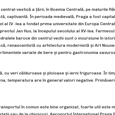
 central-vestică a țării, în Boemia Centrală, pe malurile Râu
ngată, captivantă. În perioada medievală, Praga a fost capi
l al IV -lea a fondat prima universitate din Europa Centrală.
 preotul Jan Hus, la începutul secolului al XV-lea. Farmecul
dralele baroce din centrul vechi sunt o incursiune în isto
că, renascentistă cu arhitectura modernistă şi Art Nouvea
ortimentele variate de bere și pentru gastronomia savuro
 cu veri călduroase și ploioase și ierni friguroase. În ti
rna, temperatura are în general valori negative. Primăveri
transportul în comun este bine organizat, foarte util este m
 stații sau de la chioșcuri. Aeroportul Internațional Praga