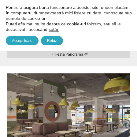
Pentru a asigura buna funcționare a acestui site, uneori plasăm
în computerul dumneavoastră mici fișiere cu date, cunoscute sub
numele de cookie-uri.
Puteți afla mai multe despre ce cookie-uri folosim, sau să le
dezactivați, accesând
setări
.
Festa Panorama 4*
Accept toate
Refuz
You are here:
Home
Europa
Bulgaria
Sunny Beach - Nesebăr
Festa Panorama 4*