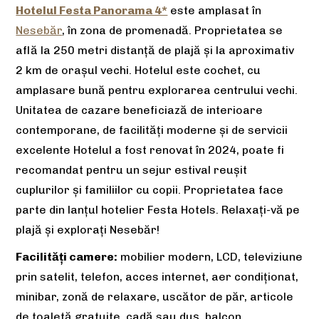
Hotelul Festa Panorama 4*
este amplasat în
Nesebăr
, în zona de promenadă. Proprietatea se
află la 250 metri distanță de plajă și la aproximativ
2 km de orașul vechi. Hotelul este cochet, cu
amplasare bună pentru explorarea centrului vechi.
Unitatea de cazare beneficiază de interioare
contemporane, de facilități moderne și de servicii
excelente Hotelul a fost renovat în 2024,
poate fi
recomandat pentru un sejur estival reușit
cuplurilor și familiilor cu copii. Proprietatea face
parte din lanțul hotelier Festa Hotels. Relaxați-vă pe
plajă și explorați Nesebăr!
Facilități camere:
mobilier modern, LCD, televiziune
prin satelit, telefon, acces internet, aer condiţionat,
minibar, zonă de relaxare, uscător de păr, articole
de toaletă gratuite, cadă sau duş, balcon.