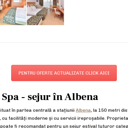
PENTRU OFERTE ACTUALIZATE CLICK AICI
Spa - sejur în Albena
ituat în partea centrală a stațiunii
Albena
, la 150 metri di
u facilități moderne și cu servicii ireproșabile. Propriet
poate fi recomandat pentru un sejur estival tuturor catego