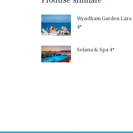
Wyndham Garden Lara
4*
Solana & Spa 4*
Informații utile
Licența de turism
Politica de confidenţialitate