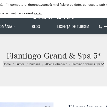
Procedura de rezervare
Politica de confiden
lasăm în computerul dumneavoastră mici fișiere cu date, cunoscute sub
e dezactivați, accesând
setări
.
OMÂNIA
BLOG
LICENȚA DE TURISM
+
Flamingo Grand & Spa 5*
You are here:
Home
Europa
Bulgaria
Albena - Kranevo
Flamingo Grand & Spa 5*