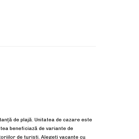
stanță de plajă. Unitatea de cazare este
atea beneficiază de variante de
riilor de turiști. Alegeți vacanțe cu