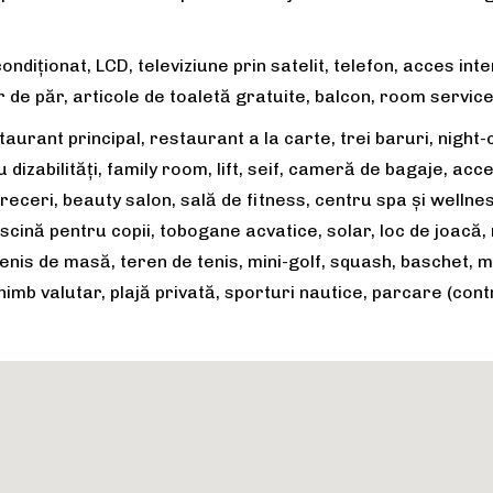
diționat, LCD, televiziune prin satelit, telefon, acces intern
de păr, articole de toaletă gratuite, balcon, room service
aurant principal, restaurant a la carte, trei baruri, night
 dizabilități, family room, lift, seif, cameră de bagaje, ac
etreceri, beauty salon, sală de fitness, centru spa și welln
scină pentru copii, tobogane acvatice, solar, loc de joacă, m
tenis de masă, teren de tenis, mini-golf, squash, baschet, min
chimb valutar, plajă privată, sporturi nautice, parcare (cont