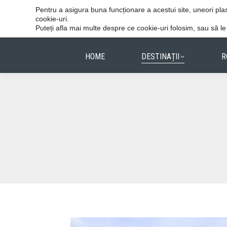
Vacanțele reușite stau în detalii.
Pentru a asigura buna funcționare a acestui site, uneori p
cookie-uri.
Puteți afla mai multe despre ce cookie-uri folosim, sau să l
HOME
DESTINAȚII
R