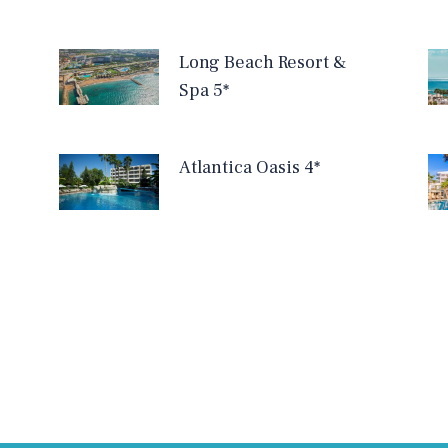
Long Beach Resort &
Spa 5*
Atlantica Oasis 4*
Date companie
A
Site-ul daiavedra.com este operat de:
Info MMXV S.R.L.