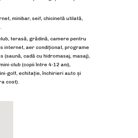
et, minibar, seif, chicinetă utilată,
.
-club, terasă, grădină, camere pentru
ces internet, aer condiționat, programe
ess (saună, cadă cu hidromasaj, masaj),
ini-club (copii între 4-12 ani),
i-golf, echitație, închirieri auto și
ra cost).