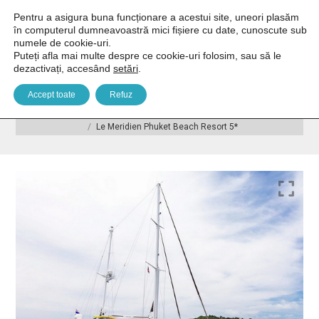
Pentru a asigura buna funcționare a acestui site, uneori plasăm
în computerul dumneavoastră mici fișiere cu date, cunoscute sub
numele de cookie-uri.
Puteți afla mai multe despre ce cookie-uri folosim, sau să le
dezactivați, accesând
setări
.
Le Meridien Phuket Beach Resort 5*
Accept toate
Refuz
You are here:
Home
Asia
Tailanda
Phuket
Le Meridien Phuket Beach Resort 5*