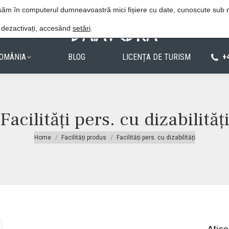
Procedura de rezervare
Politica de confiden
lasăm în computerul dumneavoastră mici fișiere cu date, cunoscute sub
e dezactivați, accesând
setări
.
OMÂNIA
BLOG
LICENȚA DE TURISM
+
Facilități pers. cu dizabilităț
You are here:
Home
Facilități produs
Facilități pers. cu dizabilități
Afișe