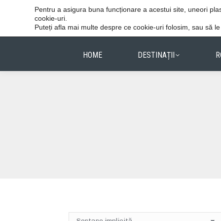
Vacanțele reușite stau în detalii.
Pentru a asigura buna funcționare a acestui site, uneori p
cookie-uri.
Puteți afla mai multe despre ce cookie-uri folosim, sau să l
HOME
DESTINAȚII
R