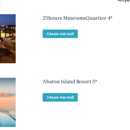
25hours MuseumsQuartier 4*
Citește mai mult
Abaton Island Resort 5*
Citește mai mult