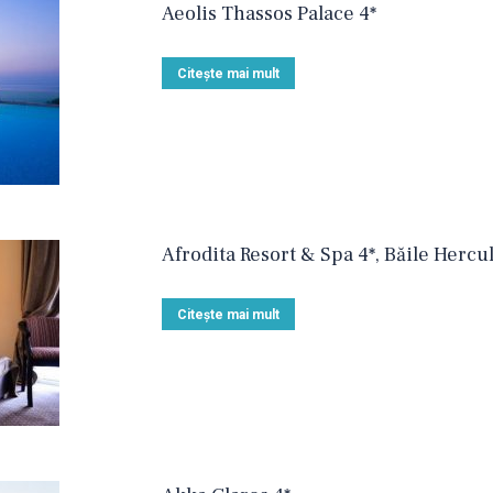
Aeolis Thassos Palace 4*
Citește mai mult
Afrodita Resort & Spa 4*, Băile Hercu
Citește mai mult