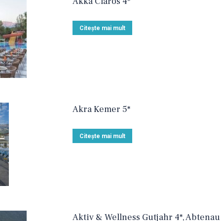
Akka Claros 4*
Citește mai mult
Akra Kemer 5*
Citește mai mult
Aktiv & Wellness Gutjahr 4*, Abtenau