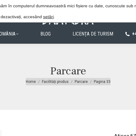
Procedura de rezervare
Politica de confiden
lasăm în computerul dumneavoastră mici fișiere cu date, cunoscute sub
e dezactivați, accesând
setări
.
OMÂNIA
BLOG
LICENȚA DE TURISM
+
Parcare
You are here:
Home
Facilități produs
Parcare
Pagina 33
Afișez 57