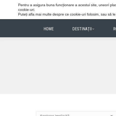
Vacanțele reușite stau în detalii.
Pentru a asigura buna funcționare a acestui site, uneori p
cookie-uri.
Puteți afla mai multe despre ce cookie-uri folosim, sau să l
HOME
DESTINAȚII
R