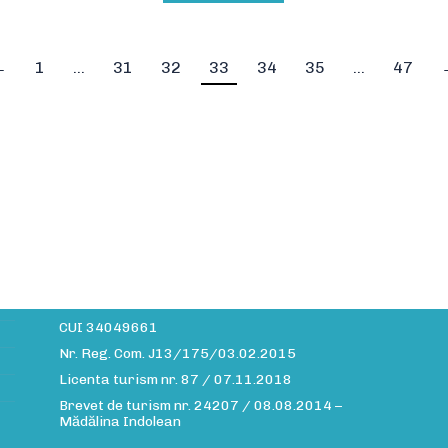
←
1
…
31
32
33
34
35
…
47
Date companie
A
Site-ul daiavedra.com este operat de:
Info MMXV S.R.L.
CUI 34049661
Nr. Reg. Com. J13/175/03.02.2015
Licenta turism nr. 87 / 07.11.2018
Brevet de turism nr. 24207 / 08.08.2014 –
Mădălina Indolean