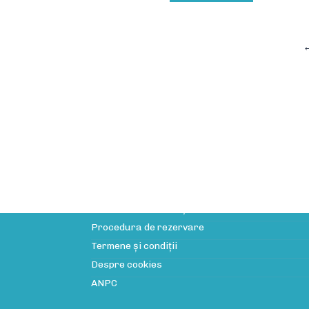
Informații utile
Licența de turism
Politica de confidenţialitate
Procedura de rezervare
Termene și condiții
Despre cookies
ANPC