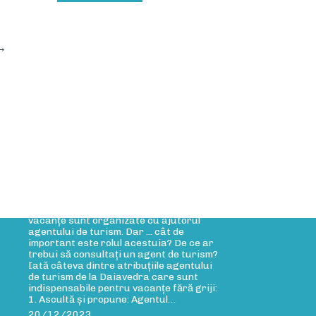
→
rticole Blog
Rolul agentului de turism
Rolul agentului de turism Cele mai multe
vacanțe sunt organizate cu ajutorul
agentului de turism. Dar ... cât de
important este rolul acestuia? De ce ar
trebui să consultați un agent de turism?
Iată câteva dintre atribuțiile agentului
de turism de la Daiavedra care sunt
indispensabile pentru vacanțe fără griji:
1. Ascultă și propune: Agentul…
20/12/2023