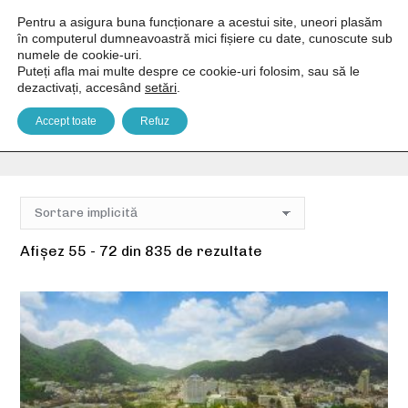
Pentru a asigura buna funcționare a acestui site, uneori plasăm
în computerul dumneavoastră mici fișiere cu date, cunoscute sub
numele de cookie-uri.
Puteți afla mai multe despre ce cookie-uri folosim, sau să le
dezactivați, accesând
setări
.
Parcare
Accept toate
Refuz
You are here:
Home
Facilități produs
Parcare
Pagina 4
Afișez 55 - 72 din 835 de rezultate