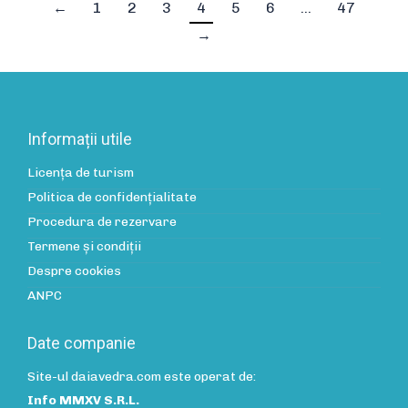
←
1
2
3
4
5
6
…
47
→
Informații utile
Licența de turism
Politica de confidenţialitate
Procedura de rezervare
Termene și condiții
Despre cookies
ANPC
Date companie
Site-ul daiavedra.com este operat de:
Info MMXV S.R.L.