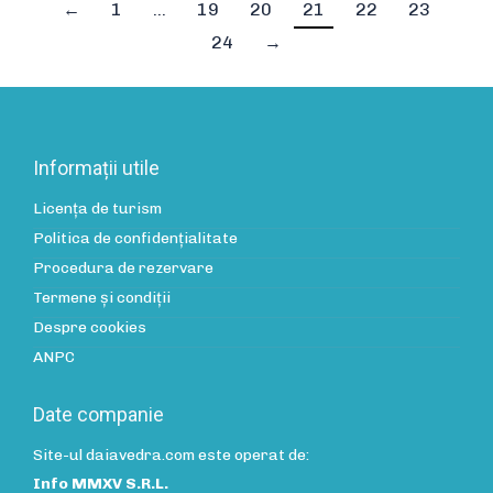
←
1
…
19
20
21
22
23
24
→
Informații utile
Licența de turism
Politica de confidenţialitate
Procedura de rezervare
Termene și condiții
Despre cookies
ANPC
Date companie
Site-ul daiavedra.com este operat de:
Info MMXV S.R.L.