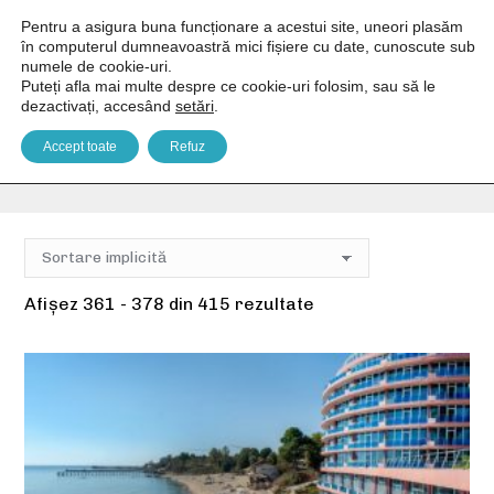
Pentru a asigura buna funcționare a acestui site, uneori plasăm
în computerul dumneavoastră mici fișiere cu date, cunoscute sub
numele de cookie-uri.
Puteți afla mai multe despre ce cookie-uri folosim, sau să le
dezactivați, accesând
setări
.
Piscină interioară
Accept toate
Refuz
You are here:
Home
Facilități produs
Piscină interioară
Pagina 21
Afișez 361 - 378 din 415 rezultate