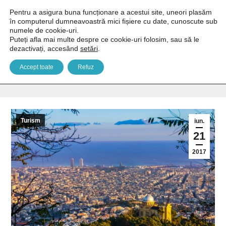
Pentru a asigura buna funcționare a acestui site, uneori plasăm
în computerul dumneavoastră mici fișiere cu date, cunoscute sub
numele de cookie-uri.
Puteți afla mai multe despre ce cookie-uri folosim, sau să le
dezactivați, accesând
setări
.
10 sfaturi pentru un city break reușit
Accept toate
Refuz
You are here:
Home
Turism
10 sfaturi pentru un city…
Turism
iun.
21
2017