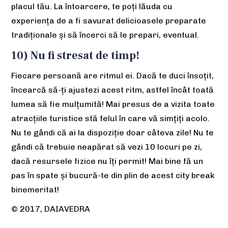
placul tău. La întoarcere, te poți lăuda cu
experiența de a fi savurat delicioasele preparate
tradiționale și să încerci să le prepari, eventual.
10) Nu fi stresat de timp!
Fiecare persoană are ritmul ei. Dacă te duci însoțit,
încearcă să-ți ajustezi acest ritm, astfel încât toată
lumea să fie mulțumită! Mai presus de a vizita toate
atracțiile turistice stă felul în care vă simțiți acolo.
Nu te gândi că ai la dispoziție doar câteva zile! Nu te
gândi că trebuie neapărat să vezi 10 locuri pe zi,
dacă resursele fizice nu îți permit! Mai bine fă un
pas în spate și bucură-te din plin de acest city break
binemeritat!
© 2017, DAIAVEDRA