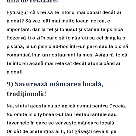
uita de relaxare!
Ești sigur că vrei să te întorci mai obosit decât ai
plecat? Să vezi cât mai multe locuri noi da, e
important, dar la fel și tonusul și starea ta psihică.
Rezervă-ți o zi în care să te răsfeți cu cel drag la o
piscină, la un picnic ad-hoc într-un parc sau la o cină
romantică într-un restaurant faimos. Asigură-te că
te întorci acasă mai relaxat decât atunci când ai
plecat!
9) Savurează mâncarea locală,
tradițională!
Nu, sfatul acesta nu se aplică numai pentru Grecia.
Nu omite în city break-ul tău restaurantele sau
tavernele în care se servește mâncare locală.
Oricât de pretențios ai fi, tot găsești ceva și pe