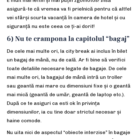
E mult mai ieftin și mai puțin zgomotos! Însă
asigură-te că vremea va fi prielnică pentru că altfel
vei sfârși scurta vacanță în camera de hotel și cu
siguranță nu este ceea ce ți-ai dorit!
6) Nu te crampona la capitolul “bagaj”
De cele mai multe ori, la city break ai inclus în bilet
un bagaj de mână, nu de cală. Ar fi bine să verifici
toate detaliile necesare legate de bagaje. De cele
mai multe ori, la bagajul de mână intră un troller
sau geantă mai mare cu dimensiuni fixe și o geantă
mai mică (geantă de umăr, geantă de laptop etc.).
După ce te asiguri ca esti ok în privința
dimensiunilor, ia cu tine doar strictul necesar și
haine comode.
Nu uita nici de aspectul “obiecte interzise” în bagaje