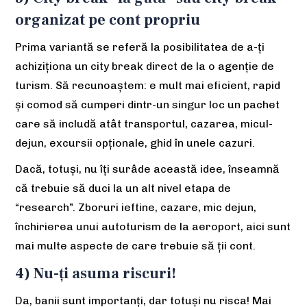
organizat pe cont propriu
Prima variantă se referă la posibilitatea de a-ți
achiziționa un city break direct de la o agenție de
turism. Să recunoaștem: e mult mai eficient, rapid
și comod să cumperi dintr-un singur loc un pachet
care să includă atât transportul, cazarea, micul-
dejun, excursii opționale, ghid în unele cazuri.
Dacă, totuși, nu îți surâde această idee, înseamnă
că trebuie să duci la un alt nivel etapa de
“research”. Zboruri ieftine, cazare, mic dejun,
închirierea unui autoturism de la aeroport, aici sunt
mai multe aspecte de care trebuie să ții cont.
4) Nu-ți asuma riscuri!
Da, banii sunt importanți, dar totuși nu risca! Mai