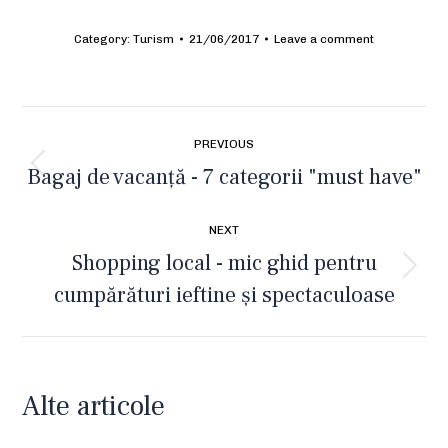
Category:
Turism
21/06/2017
Leave a comment
Post
PREVIOUS
navigation
Bagaj de vacanță - 7 categorii "must have"
Previous
post:
NEXT
Shopping local - mic ghid pentru
Next
cumpărături ieftine și spectaculoase
post:
Alte articole