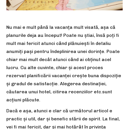
Nu mai e mult până la vacanța mult visată, așa că
planurile deja au început! Poate nu știai, însă poți fi
mult mai fericit atunci când plănuiești în detaliu
anumiți pași pentru îndeplinirea unei dorințe. Poate
chiar mai mult decât atunci când ai obținut acel
lucru. Cu alte cuvinte, chiar și acest proces
rezervat planificării vacanței crește buna dispoziție
și gradul de satisfacție. Alegerea destinației,
căutarea unui hotel, citirea recenziilor etc.sunt
acțiuni plăcute.
Dacă e așa, atunci e clar că următorul articol e
practic și util, dar și benefic stării de spirit. La final,
vei fi mai fericit, dar și mai hotărât în privința