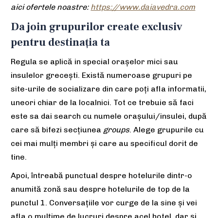
aici ofertele noastre:
https://www.daiavedra.com
Da join grupurilor create exclusiv
pentru destinația ta
Regula se aplică in special orașelor mici sau
insulelor grecești. Există numeroase grupuri pe
site-urile de socializare din care poți afla informatii,
uneori chiar de la localnici. Tot ce trebuie să faci
este sa dai search cu numele orașului/insulei, după
care să bifezi secțiunea
groups
. Alege grupurile cu
cei mai mulți membri și care au specificul dorit de
tine.
Apoi, întreabă punctual despre hotelurile dintr-o
anumită zonă sau despre hotelurile de top de la
punctul 1. Conversațiile vor curge de la sine și vei
afla o mulțime de lucruri despre acel hotel, dar și