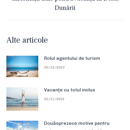
Next
Dunării
post:
Alte articole
Rolul agentului de turism
20/12/2023
Vacanțe cu totul inclus
22/11/2022
Douăsprezece motive pentru