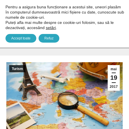
Pentru a asigura buna funcționare a acestui site, uneori plasăm
în computerul dumneavoastră mici fișiere cu date, cunoscute sub
numele de cookie-uri.
Puteți afla mai multe despre ce cookie-uri folosim, sau să le
dezactivați, accesând
setări
.
Cum să alegi hotelul potrivit - 5 tips & tricks
Accept toate
Refuz
You are here:
Home
Turism
Cum să alegi hotelul potrivit…
Turism
mai
19
2017