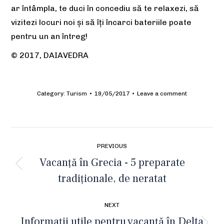
ar întâmpla, te duci în concediu să te relaxezi, să
vizitezi locuri noi și să îți încarci bateriile poate
pentru un an întreg!
© 2017, DAIAVEDRA
Category:
Turism
19/05/2017
Leave a comment
Post
PREVIOUS
navigation
Vacanță în Grecia - 5 preparate
Previous
tradiționale, de neratat
post:
NEXT
Informații utile pentru vacanță în Delta