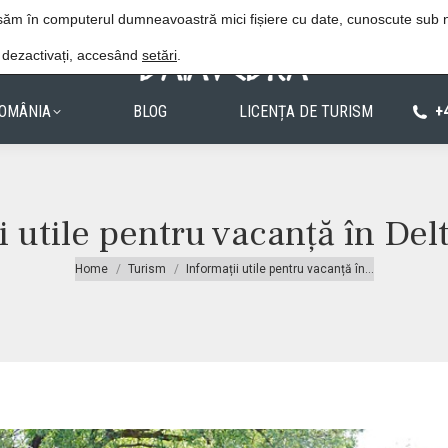
Procedura de rezervare
Politica de confiden
lasăm în computerul dumneavoastră mici fișiere cu date, cunoscute sub
e dezactivați, accesând
setări
.
OMÂNIA
BLOG
LICENȚA DE TURISM
+
i utile pentru vacanță în Del
You are here:
Home
Turism
Informații utile pentru vacanță în…