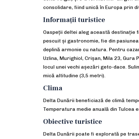
consolidare, fiind unică în Europa prin d
Informații turistice
Oaspeții deltei aleg această destinație f
pescuit și gastronomie, fie din pasiunea
deplină armonie cu natura. Pentru cazare 
Uzlina, Murighiol, Crișan, Mila 23, Gura 
locul unei vechi așezări geto-dace. Suli
mică altitudine (3,5 metri).
Clima
Delta Dunării beneficiază de climă tempe
Temperatura medie anuală din Tulcea es
Obiective turistice
Delta Dunării poate fi explorată pe trase