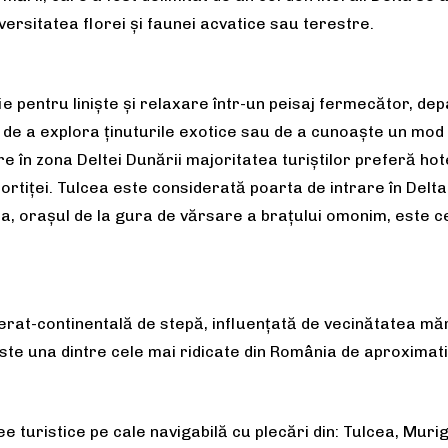
iversitatea florei și faunei acvatice sau terestre.
ie pentru liniște și relaxare într-un peisaj fermecător, dep
 de a explora ținuturile exotice sau de a cunoaște un mod 
în zona Deltei Dunării majoritatea turiștilor preferă hotelu
Portiței. Tulcea este considerată poarta de intrare în Delta
na, orașul de la gura de vărsare a brațului omonim, este c
rat-continentală de stepă, influențată de vecinătatea mării
te una dintre cele mai ridicate din România de aproximati
e turistice pe cale navigabilă cu plecări din: Tulcea, Murigh