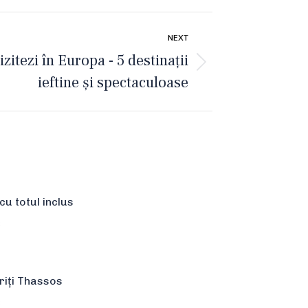
NEXT
izitezi în Europa - 5 destinații
ieftine și spectaculoase
u totul inclus
2
iți Thassos
2