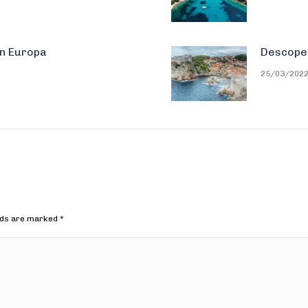
in Europa
Descoperi
25/03/202
elds are marked
*