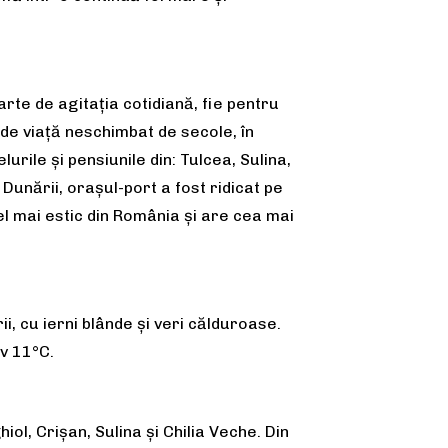
arte de agitația cotidiană, fie pentru
de viață neschimbat de secole, în
rile și pensiunile din: Tulcea, Sulina,
 Dunării, orașul-port a fost ridicat pe
el mai estic din România și are cea mai
, cu ierni blânde și veri călduroase.
v 11°C.
iol, Crișan, Sulina și Chilia Veche. Din