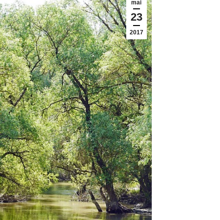
mai
23
2017