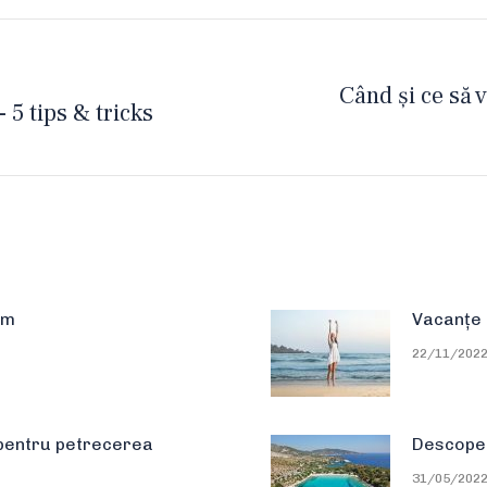
Când și ce să v
 5 tips & tricks
Next
post:
sm
Vacanțe c
22/11/202
pentru petrecerea
Descoper
31/05/202