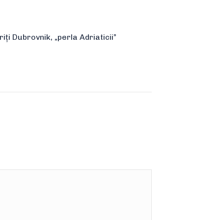
ți Dubrovnik, „perla Adriaticii”
2