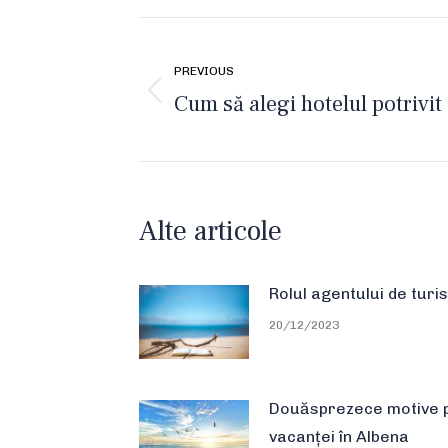
Post
navigation
PREVIOUS
Cum să alegi hotelul potrivit -
Previous
post:
Alte articole
Rolul agentului de turi
20/12/2023
Douăsprezece motive 
vacanței în Albena