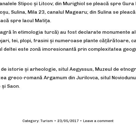
analele Stipoc și Litcov; din Murighiol se pleacă spre Gura
Roșu, Sulina, Mila 23, canalul Magearu; din Sulina se plea
acă spre lacul Matița.
gră în etimologia turcă) au fost declarate monumente ale n
jari, tei, plopi, frasini și numeroase plante cățărătoare,
 deltei este zonă imoresionantă prin complexitatea geograf
l de istorie și arheologie, situl Aegyssus, Muzeul de etnogr
tea greco-romană Argamum din Jurilovca, situl Noviodunum
 și Saon.
Category:
Turism
23/05/2017
Leave a comment