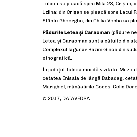
Tulcea se pleacă spre Mila 23, Crișan, c
Uzlina; din Crișan se pleacă spre Lacul 
Sfântu Gheorghe; din Chilia Veche se ple
Pădurile Letea și Caraoman
(pădure nea
Letea și Caraoman sunt alcătuite din ste
Complexul lagunar Razim-Sinoe din sudul
etnografică.
În județul Tulcea merită vizitate: Muzeu
cetatea Enisala de lângă Babadag, ceta
Murighiol, mănăstirile Cocoș, Celic Dere
© 2017, DAIAVEDRA