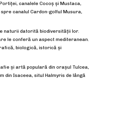
 Portiței, canalele Cocoș și Mustaca,
că spre canalul Cardon-golful Musura,
aturii datorită biodiversității lor.
 care le conferă un aspect mediteranean.
ică, biologică, istorică şi
afie şi artă populară din orașul Tulcea,
 din Isaceea, situl Halmyris de lângă