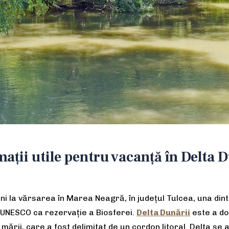
ații utile pentru vacanță în Delta 
ni la vărsarea în Marea Neagră, în județul Tulcea, una din
l UNESCO ca rezervație a Biosferei.
Delta Dunării
este a do
l mării, care a fost delimitat de un cordon litoral. Delta se