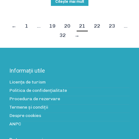
Citește mai mult
←
1
…
19
20
21
22
23
…
32
→
Informații utile
Licența de turism
Politica de confidenţialitate
Procedura de rezervare
Termene și condiții
Despre cookies
ANPC