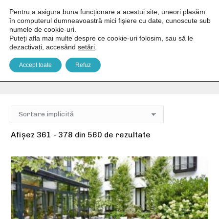
Pentru a asigura buna funcționare a acestui site, uneori plasăm
în computerul dumneavoastră mici fișiere cu date, cunoscute sub
numele de cookie-uri.
Puteți afla mai multe despre ce cookie-uri folosim, sau să le
dezactivați, accesând
setări
.
Facilități pers. cu dizabilități
Accept toate
Refuz
You are here:
Home
Facilități produs
Facilități pers. cu dizabilități
Pagina 21
Afișez 361 - 378 din 560 de rezultate