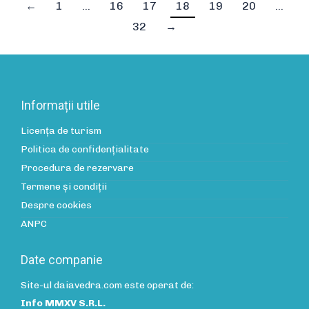
←
1
…
16
17
18
19
20
…
32
→
Informații utile
Licența de turism
Politica de confidenţialitate
Procedura de rezervare
Termene și condiții
Despre cookies
ANPC
Date companie
Site-ul daiavedra.com este operat de:
Info MMXV S.R.L.