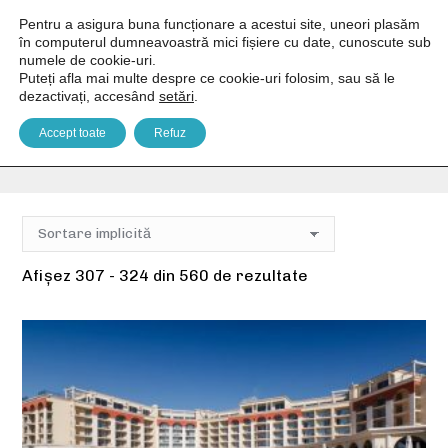
Pentru a asigura buna funcționare a acestui site, uneori plasăm
în computerul dumneavoastră mici fișiere cu date, cunoscute sub
numele de cookie-uri.
Puteți afla mai multe despre ce cookie-uri folosim, sau să le
dezactivați, accesând
setări
.
Facilități pers. cu dizabilități
Accept toate
Refuz
You are here:
Home
Facilități produs
Facilități pers. cu dizabilități
Pagina 18
Afișez 307 - 324 din 560 de rezultate