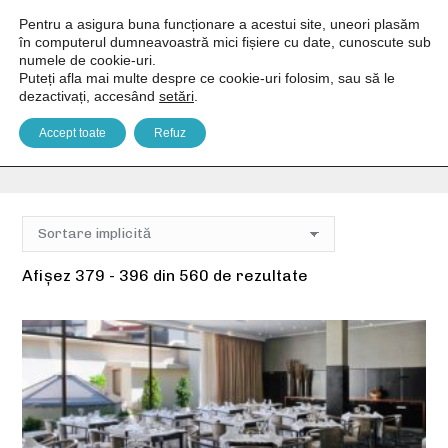
Pentru a asigura buna funcționare a acestui site, uneori plasăm
în computerul dumneavoastră mici fișiere cu date, cunoscute sub
numele de cookie-uri.
Puteți afla mai multe despre ce cookie-uri folosim, sau să le
dezactivați, accesând
setări
.
Facilități pers. cu dizabilități
Accept toate
Refuz
You are here:
Home
Facilități produs
Facilități pers. cu dizabilități
Pagina 22
Afișez 379 - 396 din 560 de rezultate