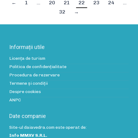
←
1
…
20
21
22
23
24
…
32
→
Informații utile
Licența de turism
Politica de confidenţialitate
Procedura de rezervare
Termene și condiții
Despre cookies
ANPC
Date companie
Site-ul daiavedra.com este operat de:
Info MMXV S.R.L.